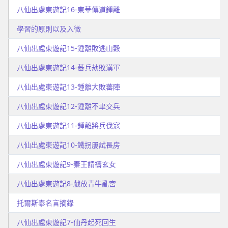
八仙出處東遊記16-東華傳道鍾離
學習的原則以及入微
八仙出處東遊記15-鍾離敗逃山穀
八仙出處東遊記14-蕃兵劫敗漢軍
八仙出處東遊記13-鍾離大敗蕃陣
八仙出處東遊記12-鍾離不聿交兵
八仙出處東遊記11-鍾離將兵伐寇
八仙出處東遊記10-鐵拐屢試長房
八仙出處東遊記9-秦王請禱玄女
八仙出處東遊記8-戲放青牛亂宮
托爾斯泰名言摘錄
八仙出處東遊記7-仙丹起死回生