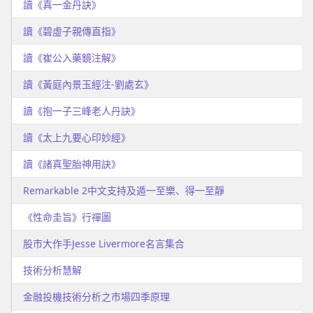
讀《真一金丹訣》
讀《碧虛子親傳直指》
讀《崔公入藥鏡注解》
讀《黃庭內景玉經注-劉處玄》
讀《抱一子三峰老人丹訣》
讀《太上九要心印妙經》
讀《諸真聖胎神用訣》
Remarkable 2中文支持及遁一至樂、得一至靜
《性命圭旨》行禪圖
股市大作手Jesse Livermore名言集合
技術分析慧解
金融投機技術分析之市場四季原理