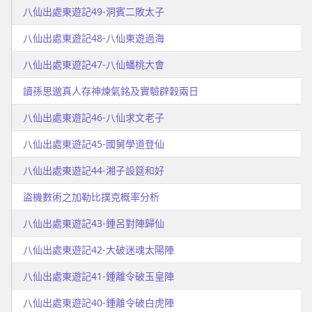
八仙出處東遊記49-洞賓二敗太子
八仙出處東遊記48-八仙東遊過海
八仙出處東遊記47-八仙蟠桃大會
讀孫思邈真人存神煉氣銘及實驗辟穀兩日
八仙出處東遊記46-八仙求文老子
八仙出處東遊記45-國舅學道登仙
八仙出處東遊記44-湘子設筵和好
盜機數術之加勒比撲克概率分析
八仙出處東遊記43-鍾呂對陣歸仙
八仙出處東遊記42-大破迷魂太陽陣
八仙出處東遊記41-鍾離令破玉皇陣
八仙出處東遊記40-鍾離令破白虎陣