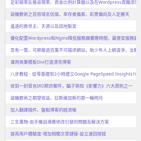
足彩賠率反推返現率、資金比例計算器以及在Wordpress頁麵添加java
盜機數術之百倍域名估值、幸存者偏差、彩票偏向及人定勝天
遙遠的救世主、天道以及因地製宜
優化配置Wordpress和Nginx降低服務器響應時間，最便宜服務
吾有一策，可屏蔽過百萬不可描述網站，助少年人上網清淨，汝願
運用商業模板Divi打造漂亮博客
八步教程 - 從零基礎到2小時建立Google PageSpeed Insigh
收到一封冒充IRD欺詐郵件，騙子熟知《影響力》六大原則之一
盜機數術之期望收益、拉斯維加斯的那一輪明月
加入翻譯插件、盤點博客的經濟帳
三生萬物-由手機自適應修改引發的問題及解決方案
提高用戶體驗度-增加相關文章鏈接-設立速回按鈕