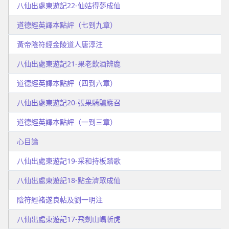
八仙出處東遊記22-仙姑得夢成仙
道德經英譯本點評（七到九章）
黃帝陰符經金陵道人唐淳注
八仙出處東遊記21-果老飲酒辨鹿
道德經英譯本點評（四到六章）
八仙出處東遊記20-張果騎驢應召
道德經英譯本點評（一到三章）
心目論
八仙出處東遊記19-采和持板踏歌
八仙出處東遊記18-點金濟眾成仙
陰符經褚遂良帖及劉一明注
八仙出處東遊記17-飛劍山嵎斬虎