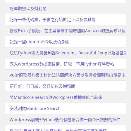
財運觀照以及財利關
記錄一些代碼庫，千裏之行始於足下以及畏難關
修改Extra子模板，在主菜單欄中間增加類Amazon的搜索條以及窮
記錄一些ubuntu命令以及色身關
玩玩Python兩大爬蟲利器Selenium、Beautiful Soup以及著空
深入Wordpress數據庫結構，研究一下用Python程序發帖
Vultr服務器升級出錯無法訪問解決方案以及懸虛關到看山還是山
苟日新，日日新，又日新以及懶惰關
將Manticore Search與Wordpress數據庫結合起來
安裝測試Manticore Search
Wordpress前端+Python後台有機結合做一個今日熱數的插件
從“別把自己太當人”到無我相，再從薛定諤的貓談悟空