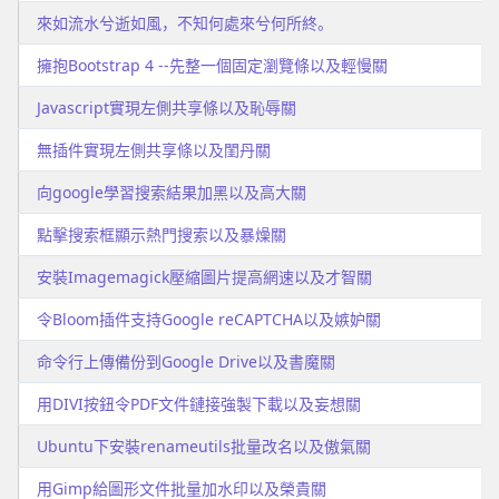
來如流水兮逝如風，不知何處來兮何所終。
擁抱Bootstrap 4 --先整一個固定瀏覽條以及輕慢關
Javascript實現左側共享條以及恥辱關
無插件實現左側共享條以及閨丹關
向google學習搜索結果加黑以及高大關
點擊搜索框顯示熱門搜索以及暴燥關
安裝Imagemagick壓縮圖片提高網速以及才智關
令Bloom插件支持Google reCAPTCHA以及嫉妒關
命令行上傳備份到Google Drive以及書魔關
用DIVI按鈕令PDF文件鏈接強製下載以及妄想關
Ubuntu下安裝renameutils批量改名以及傲氣關
用Gimp給圖形文件批量加水印以及榮貴關