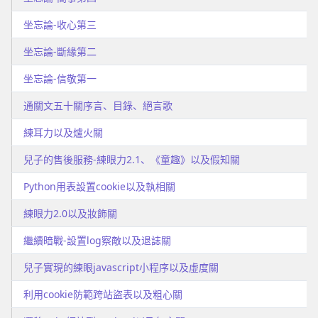
坐忘論-收心第三
坐忘論-斷緣第二
坐忘論-信敬第一
通關文五十關序言、目錄、絕言歌
練耳力以及爐火關
兒子的售後服務-練眼力2.1、《童趣》以及假知關
Python用表設置cookie以及執相關
練眼力2.0以及妝飾關
繼續暗戰-設置log察敵以及退誌關
兒子實現的練眼javascript小程序以及虛度關
利用cookie防範跨站盜表以及粗心關