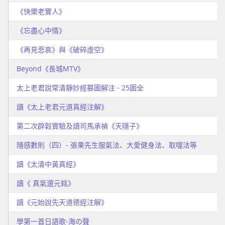
《快樂老實人》
《忘盡心中情》
《再見悲哀》與《破碎虛空》
Beyond《長城MTV》
太上老君說常清靜妙經篡圖解注 - 25圖全
讀《太上老君元道真經注解》
第二次辟穀實驗及讀司馬承禎《天隱子》
隨感數則（四）- 張果先生服氣法、大愛健身法、取嚏法等
讀《太清中黃真經》
讀《 真氣還元銘》
讀《元始說先天道德經注解》
學第一首日語歌-海の聲