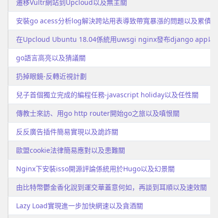
遷移Vultr網站到Upcloud以及無主關
安裝go acess分析log解決跨站用表導致帶寬暴漲的問題以及累債關
在Upcloud Ubuntu 18.04係統用uwsgi nginx發布django ap
go語言高亮以及猜議關
扔掉眼鏡-反轉近視計劃
兒子首個獨立完成的編程任務-javascript holiday以及任性關
傳教士來訪、用go http router開始go之旅以及嗔恨關
反反廣告插件簡易實現以及詭詐關
歐盟cookie法律簡易應對以及患難關
Nginx下安裝isso開源評論係統用於Hugo以及幻景關
由比特幣鬱金香化說到運交華蓋意何如，再談到耳順以及速效關
Lazy Load實現進一步加快網速以及貪酒關