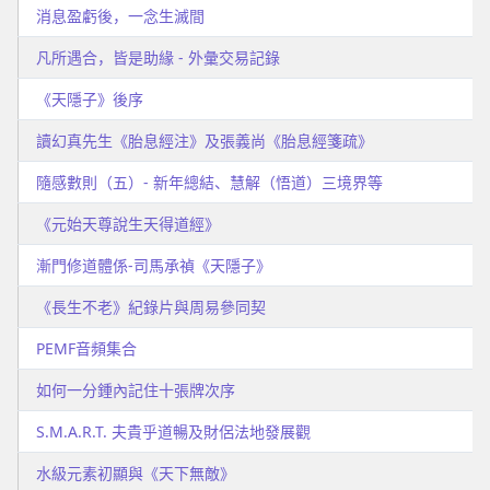
消息盈虧後，一念生滅間
凡所遇合，皆是助緣 - 外彙交易記錄
《天隱子》後序
讀幻真先生《胎息經注》及張義尚《胎息經箋疏》
隨感數則（五）- 新年總結、慧解（悟道）三境界等
《元始天尊說生天得道經》
漸門修道體係-司馬承禎《天隱子》
《長生不老》紀錄片與周易參同契
PEMF音頻集合
如何一分鍾內記住十張牌次序
S.M.A.R.T. 夫貴乎道暢及財侶法地發展觀
水級元素初顯與《天下無敵》