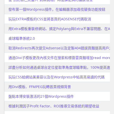
發布第一個Wordpress插件，在編輯器添加尋找替換功能按鈕
玩玩EXTRA模板的CSS並將首頁的ADSENSE代碼取消
用Extra模板重裝修網站、搞定Polylang與Extra不兼容問題、在A
桌球瞄準係統2.0
取消Redirects再次提交Adsense以及定製404錯誤頁麵提高用戶
通過Divi子模板更改內核文件在搜索和標簽雲頁麵增加read more
詳盡分析如何通過桌球台定位星取準角度球瞄準點，100%提高進球
玩玩CSS給網站美美容以及在Wordpress中帖高亮易讀的代碼
用Divi模板、FFMPEG玩轉首頁視頻背景
盤點本博安裝激活的21個Wordpress插件
根據利潤因子Profit Factor、ROI推導交易係統的期望收益