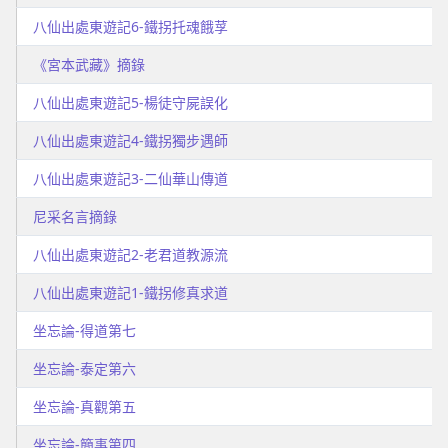
八仙出處東遊記6-鐵拐托魂餓莩
《宮本武藏》摘錄
八仙出處東遊記5-楊徒守屍誤化
八仙出處東遊記4-鐵拐獨步遇師
八仙出處東遊記3-二仙華山傳道
尼采名言摘錄
八仙出處東遊記2-老君道教源流
八仙出處東遊記1-鐵拐修真求道
坐忘論-得道第七
坐忘論-泰定第六
坐忘論-真觀第五
坐忘論-簡事第四