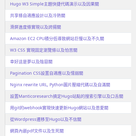
Hugo W3 Simple主題快捷代碼演示以及因果關
共享條自適應設計以及冷熱關
滑屏進度條實現以及誇揚關
Amazon EC2 CPU積分低導致網站巨慢以及不久關
W3 CSS 實現固定瀏覽條以及怕苦關
幸好這是夢以及陰惡關
Pagination CSS設置自適應以及懦弱關
Nginx rewrite URL, Python圖片壓縮代碼以及自滿關
設置Manticoresearch搞定Hugo站點的搜索引擎以及口舌關
用git的webhook實現快速更新Hugo網站以及恩愛關
從Wordpress遷移至Hugo以及不信關
網頁內嵌pdf文件以及生死關