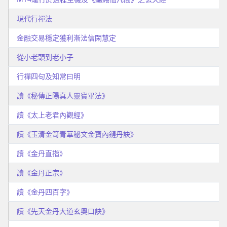
現代行禪法
金融交易穩定獲利漸法信閑慧定
從小老頭到老小子
行禪四句及知常曰明
讀《秘傳正陽真人靈寶畢法》
讀《太上老君內觀經》
讀《玉清金笥青華秘文金寶內鏈丹訣》
讀《金丹直指》
讀《金丹正宗》
讀《金丹四百字》
讀《先天金丹大道玄奧口訣》