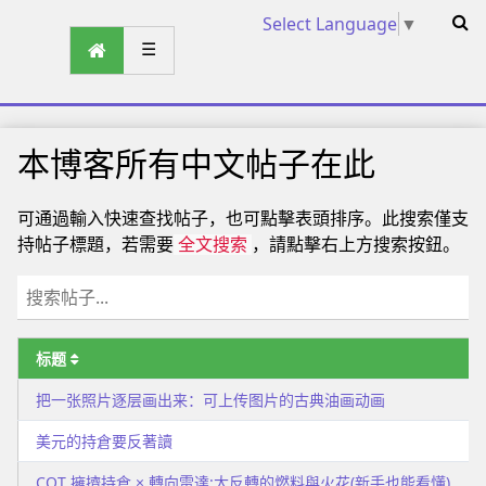
Select Language
▼
☰
本博客所有中文帖子在此
可通過輸入快速查找帖子，也可點擊表頭排序。此搜索僅支
持帖子標題，若需要
，請點擊右上方搜索按鈕。
全文搜索
标题
把一张照片逐层画出来：可上传图片的古典油画动画
美元的持倉要反著讀
COT 擁擠持倉 × 轉向雷達:大反轉的燃料與火花(新手也能看懂)