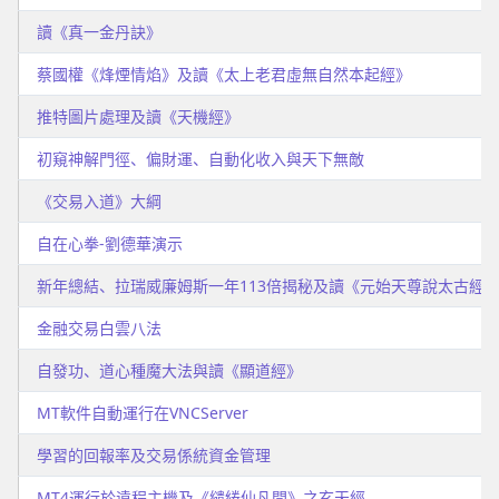
讀《真一金丹訣》
蔡國權《烽煙情焰》及讀《太上老君虛無自然本起經》
推特圖片處理及讀《天機經》
初窺神解門徑、偏財運、自動化收入與天下無敵
《交易入道》大綱
自在心拳-劉德華演示
新年總結、拉瑞威廉姆斯一年113倍揭秘及讀《元始天尊說太古經
金融交易白雲八法
自發功、道心種魔大法與讀《顯道經》
MT軟件自動運行在VNCServer
學習的回報率及交易係統資金管理
MT4運行於遠程主機及《繾綣仙凡間》之玄天經