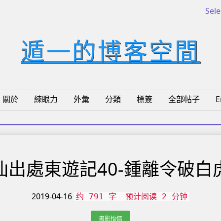
Sel
遁一的博客空間
關於
練眼力
外彙
分類
標簽
全部帖子
E
仙出處東遊記40-鍾離令破白
2019-04-16
约 791 字
预计阅读 2 分钟
書影怡情