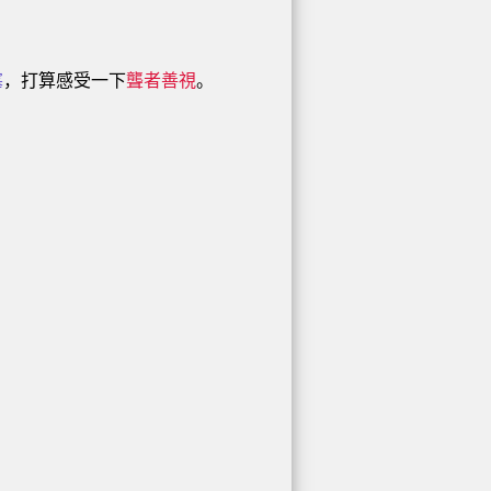
塞
，打算感受一下
聾者善視
。