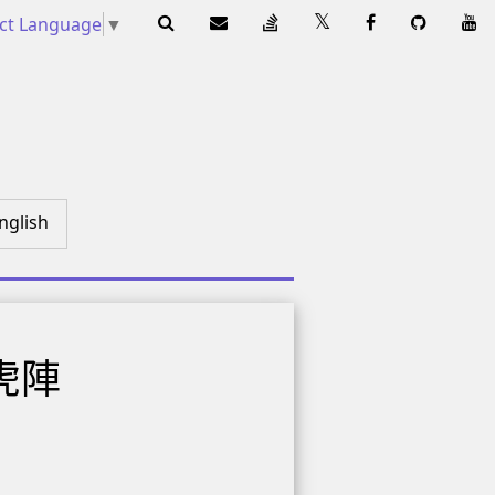
ect Language
▼
nglish
虎陣