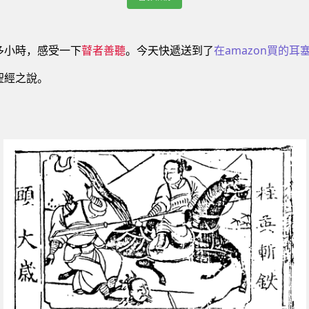
多小時，感受一下
瞽者善聽
。今天快遞送到了
在amazon買的耳
聖經之說。