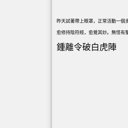
昨天試著帶上眼罩，正常活動一個
愈修持陰符經，愈覺其妙。無怪有
鍾離令破白虎陣