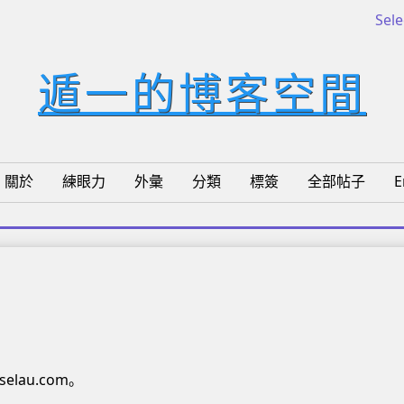
Sel
遁一的博客空間
關於
練眼力
外彙
分類
標簽
全部帖子
E
elau.com。