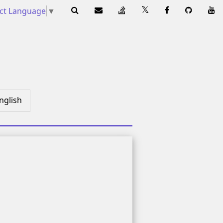
ect Language
▼
nglish