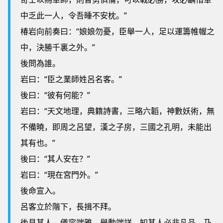
中乏此一人，令吾睡不安枕。”
椿岩向前奏曰：“娘娘勿憂，臣舉一人，足以運籌帷幄之
中，決勝千裏之外。”
後問為誰。
岩曰：“臣之業師姓呂名客。”
後曰：“彼有何能？”
岩曰：“天文地理，典籍詩書，三略六韜，神數妖術，無
不備曉，即周之呂望，漢之子房，三國之孔明，未能出
其有也。”
後曰：“其人安在？”
岩曰：“現在宮門外。”
後命宣入。
呂客立於階下，長揖不拜。
後見其人，儀容端雅，舉動端詳，知其人必非凡品，乃