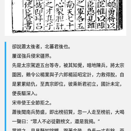
卻說蕭太後者，北蕃君後也。
屢逞強兵侵宋疆界。
先是太宗駕遊五台等寺，被其知覺，暗地陳兵，將太宗
圍困，賴令公楊業與子六郎楊延昭定計，力救得脫，自
是累累結仇，至真宗即位，彼乘新君初立，國計未定，
便長驅深入。
宋帝使王全節拒之。
蕭後聞南兵勢盛，即出榜招賢，忽一人走至榜前，大喝
一聲曰：“眾人不必徒觀榜文，還是我揭。”
眾視之，見具麵如镔鐵，跟著金殊，身長一丈有餘，兩