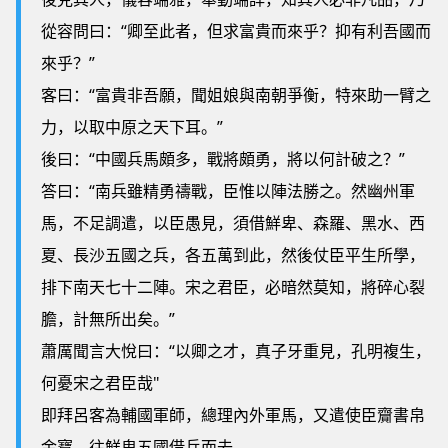
從容問曰：“卿至此者，但求富貴而來乎？抑有利吾國而
來乎？”
客曰：“富貴非吾願，聞姐娘與南朝爭衡，特來助一臂之
力，以取中原之天下耳。”
後曰：“中國兵馬頗多，戰將頗勇，將以何計破之？”
答曰：“南兵雖精勇禱戰，臣惟以陣法勝之。然幽州軍
馬，不足調遣，以臣愚見，須借鮮卑、森羅、黑水、西
夏、長沙五國之兵，各五萬到此，然後仗臣平生所學，
排下南天七十二陣。宋之君臣，必暗然莫知，將碎心裂
膽，計無所出矣。”
蕭厲聞言大悅曰：“以卿之才，真子牙重見，孔明複生，
何憂宋之君臣哉"
即拜呂客為輔國軍師，總理內外軍馬，又遣使臣齎書帛
金寶，往鮮卑五國借兵而去。