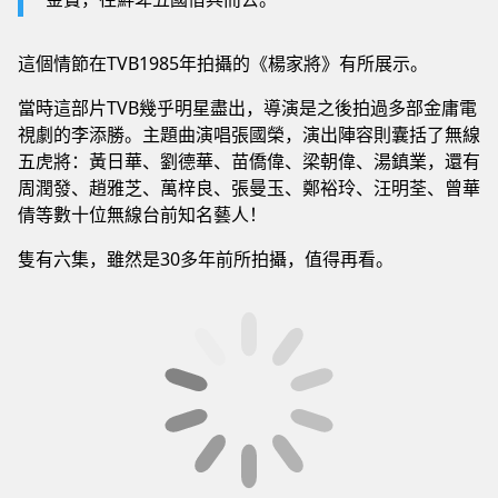
這個情節在TVB1985年拍攝的《楊家將》有所展示。
當時這部片TVB幾乎明星盡出，導演是之後拍過多部金庸電
視劇的李添勝。主題曲演唱張國榮，演出陣容則囊括了無線
五虎將：黃日華、劉德華、苗僑偉、梁朝偉、湯鎮業，還有
周潤發、趙雅芝、萬梓良、張曼玉、鄭裕玲、汪明荃、曾華
倩等數十位無線台前知名藝人！
隻有六集，雖然是30多年前所拍攝，值得再看。
Tags:
八仙
東遊記