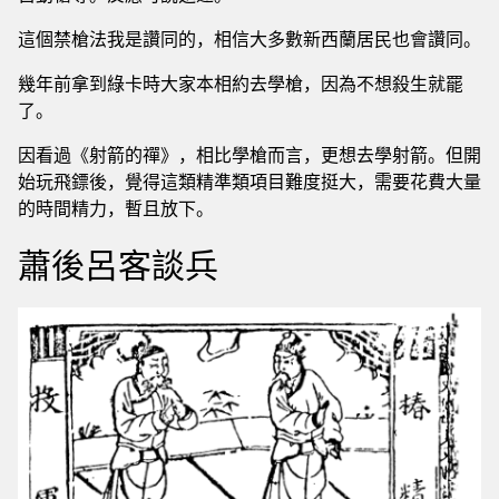
這個禁槍法我是讚同的，相信大多數新西蘭居民也會讚同。
幾年前拿到綠卡時大家本相約去學槍，因為不想殺生就罷
了。
因看過《射箭的禪》，相比學槍而言，更想去學射箭。但開
始玩飛鏢後，覺得這類精準類項目難度挺大，需要花費大量
的時間精力，暫且放下。
蕭後呂客談兵