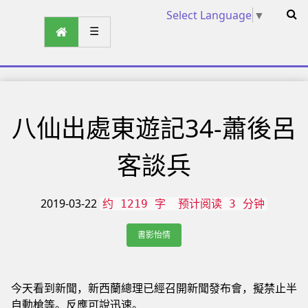
Select Language
▼
☰
八仙出處東遊記34-蕭後呂
客談兵
2019-03-22
约 1219 字
预计阅读 3 分钟
書影怡情
今天看到新聞，新西蘭總理已經召開新聞發布會，擬禁止半
自動槍等。反應可說迅速。