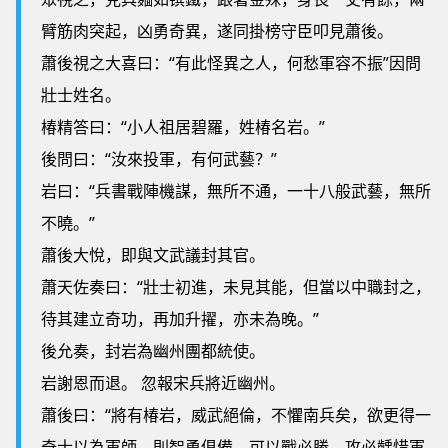
臂筋肉突起，凶勇奇異，遂同掛榜守臣叩見蕭後。
蕭後視之大喜曰：“有此怪異之人，何愁軍容不振”因問
壯士姓名。
椿精答曰：“小人祖居碧羅，姓椿名岩。”
後問曰：“汝來投軍，有何武藝？”
岩曰：“兵書戰陣機謀，無所不通，一十八般武藝，無所
不曉。”
蕭後大悅，即與文武議封其官。
蕭天佐奏曰：“壯士初進，未見其能，但當以中職封之，
待其建立奇功，再加升擢，亦未為晚。”
後允奏，封岩為幽州團都統使。
岩謝恩而退。 忽報宋兵將近幽州。
蕭後曰：“將有椿岩，威武絕倫，不懼南兵矣，欲更得一
奇士以為軍師，則智勇俱備，可以戰必勝，攻必齲惜軍