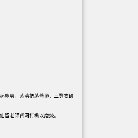
起塵勞，紫清把茅蓋頂，三豐衣破
仙留老師背河打樵以磨煉。