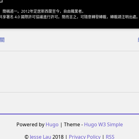
u
，簡稱遁一。2012年定居新西蘭至今，自由職業者。
共享署名 4.0 國際許可協議
進行許可。簡而言之，可隨意轉發轉載，轉載請注明出處
相關
Powered by
Hugo
| Theme -
Hugo W3 Simple
©
Jesse Lau
2018 |
Privacy Policy
|
RSS