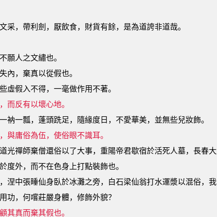
文采，帶利劍，厭飲食，財貨有餘，是為道誇非道哉。
不願人之文繡也。
失內，棄真以從假也。
些虛假入不得，一毫做作用不著。
，而反有以壞心地。
一衲一瓢，蓬頭跣足，隨緣度日，不愛華美，並無些兒妝飾。
，與庸俗為伍，使俗眼不識耳。
道光禪師棄僧還俗以了大事，重陽帝君歇宿於活死人墓，長春大
於度外，而不在色身上打點裝飾也。
，涅中張睡仙身臥於冰灘之旁，白石梁仙翁打水運漿以混俗，我
用功，何嚐莊嚴身體，修飾外貌？
顧其真而棄其假也。