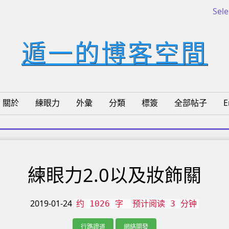
Sel
遁一的博客空間
關於
練眼力
外彙
分類
標簽
全部帖子
E
練眼力2.0以及妝飾關
2019-01-24
约 1026 字
预计阅读 3 分钟
行路證道
網絡開發