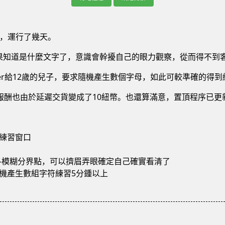
，運行了幾天。
果知道是什麼文字了，意識會幹擾自己的眼力觀察，從而得不到
offer給12歲的兒子，要求隨機產生數個字母，如此可較準確的得
報酬也由於延遲交貨變成了10紐幣。也還算滿意，置頂程序已更
練習窗口
-模糊分界點，可以擠眉弄眼確定自己確實看清了
機產生數組字符練習5分鍾以上