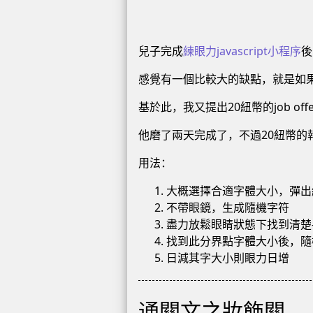
兒子完成
練眼力javascript小程序
後
感覺有一個比較大的缺點，就是如
基於此，我又提出20紐幣的job 
他磨了兩天完成了，不過20紐幣的
用法：
大概選擇合適字體大小，彈出
不帶眼鏡，生成隨機字符
盡力放鬆眼睛狀態下找到清楚
找到此分界點字體大小後，隨
日減其字大小則眼力日增
通關文之妝飾關