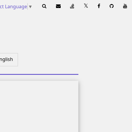
ect Language
▼
nglish