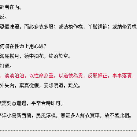
輕者在內。
反。
恐懼凍著，而必多衣多服；或裝模作樣，丫髻銅箍；或納絛異樣
何嚐在性命上用心思？
海底撈月，鏡中摘花，終落於空。
打通。
，淡淡泊泊，以性命為重，以道德為貴，反邪歸正，事事落實，
外失內，棄真從假，妄想明道，難矣。
無需刻意邋遢，平常合時即可。
平洋小島新西蘭，民風淳樸，無甚多人鮮衣寶車，故不著此相。