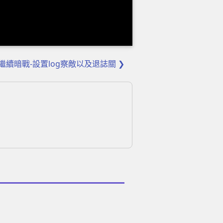
。
繼續暗戰-設置log察敵以及退誌關 ❯