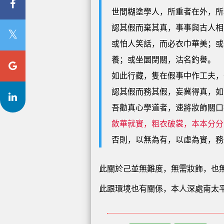
世間糊塗學人，所重者在外，所
認其假而棄其真，事事與古人相
或怕人笑話，而必衣巾華美；或
養；或坐圜閉關，沽名釣譽。
如此行藏，隻在假事中作工夫，
認其假而務其假，妄冀得真，如
吾勸真心學道者，速將妝飾關口
斂華就實，粗衣破裳，本本分分
否則，以無為有，以虛為實，務
此關於己並無難度，無需妝飾，也
此跟環境也有關係，本人深處南太