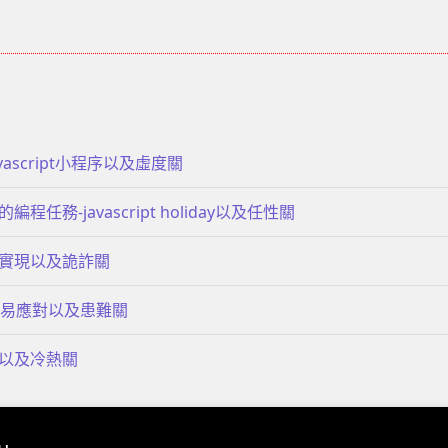
ascript小程序以及虛度關
任務-javascript holiday以及任性關
實現以及詭詐關
律簡易應對以及患難關
以及冷熱關