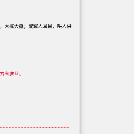
，大搖大擺；或耀人耳目，哄人供
方有進益。