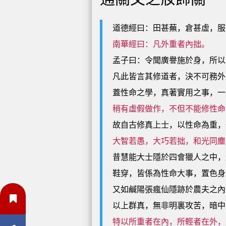
道德經曰：田甚蕪，倉甚虛，服
南華經曰：凡外重者內拙。
孟子曰：令聞廣譽施於身，所以
凡此皆言其修道者，決不可務外
蓋性命之學，真著實用之事，一
稍有虛假做作，不但不能修性命
故自古修真上士，以性命為重，
大智若愚，大巧若拙，和光同塵
昔慧能大士隱於四會獵人之中，
鞋穿，皆係為性命大事，置色身
又如鹹陽張瘋仙隱跡於農夫之內
以上群真，無非明裏攻苦，暗中
特以所重者在內，所輕者在外，