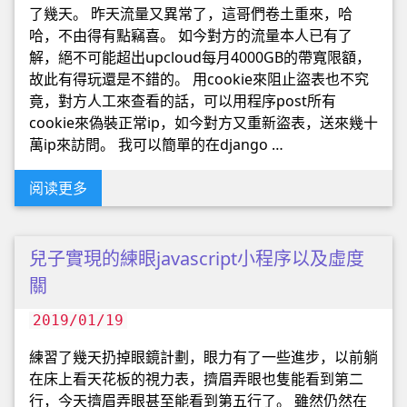
了幾天。 昨天流量又異常了，這哥們卷土重來，哈
哈，不由得有點竊喜。 如今對方的流量本人已有了
解，絕不可能超出upcloud每月4000GB的帶寬限額，
故此有得玩還是不錯的。 用cookie來阻止盜表也不究
竟，對方人工來查看的話，可以用程序post所有
cookie來偽裝正常ip，如今對方又重新盜表，送來幾十
萬ip來訪問。 我可以簡單的在django …
阅读更多
兒子實現的練眼javascript小程序以及虛度
關
2019/01/19
練習了幾天扔掉眼鏡計劃，眼力有了一些進步，以前躺
在床上看天花板的視力表，擠眉弄眼也隻能看到第二
行，今天擠眉弄眼甚至能看到第五行了。 雖然仍然在