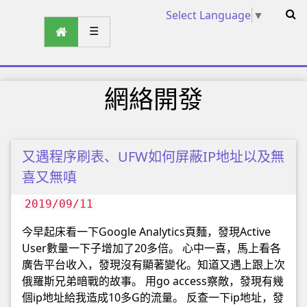
Select Language
▼
☰
網絡開發
又遇程序刷表、UFW如何屏蔽IP地址以及無
喜又無嗔
2019/09/11
今早起床看一下Google Analytics頁麵，發現Active
User數量一下子增加了20多倍。 心中一喜，馬上看各
廣告平台收入，發現沒有顯著變化。知道又遇上跟上次
俄羅斯兄弟暗戰的故事。 用go access察敵，發現有幾
個ip地址給我造成10多G的流量。 反查一下ip地址，發