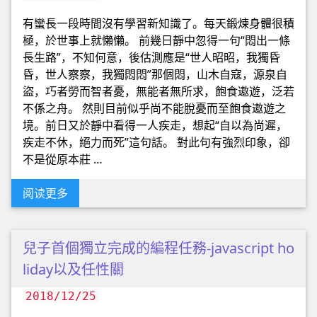
有蠻長一段時間沒有學習新知識了。每天鍛煉身體很積
極，於世事上就懶懶。 前幾日靜中忽得一句“悶出一條
長生路”，不知何意，後估測應是“世人昭昭，我獨昏
昏，世人察察，我獨悶悶”那個悶，山木自寇，源泉自
盜，巧者勞而智者憂，無能者無所求，飽食遨遊，泛若
不係之舟。 然則目前似乎尚不能脫憂而至飽食遨遊之
境。前日又於靜中看得一人疾走，想起“自以為尚遲，
疾走不休，絕力而死”這句話。 對此句有強烈印象，卻
不是從原本莊 …
阅读更多
兒子首個獨立完成的編程任務-javascript ho
liday以及任性關
2018/12/25