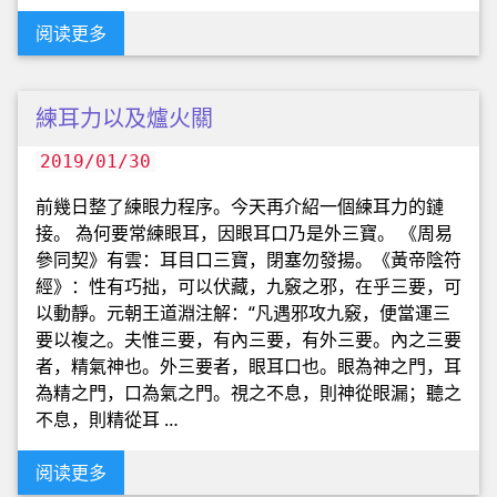
阅读更多
練耳力以及爐火關
2019/01/30
前幾日整了練眼力程序。今天再介紹一個練耳力的鏈
接。 為何要常練眼耳，因眼耳口乃是外三寶。 《周易
參同契》有雲：耳目口三寶，閉塞勿發揚。《黃帝陰符
經》：性有巧拙，可以伏藏，九竅之邪，在乎三要，可
以動靜。元朝王道淵注解：“凡遇邪攻九竅，便當運三
要以複之。夫惟三要，有內三要，有外三要。內之三要
者，精氣神也。外三要者，眼耳口也。眼為神之門，耳
為精之門，口為氣之門。視之不息，則神從眼漏；聽之
不息，則精從耳 …
阅读更多