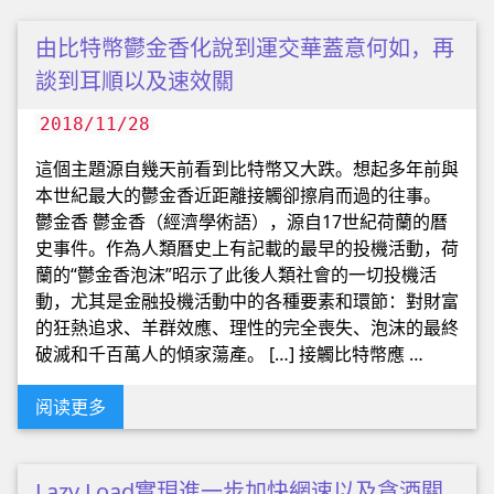
由比特幣鬱金香化說到運交華蓋意何如，再
談到耳順以及速效關
2018/11/28
這個主題源自幾天前看到比特幣又大跌。想起多年前與
本世紀最大的鬱金香近距離接觸卻擦肩而過的往事。
鬱金香 鬱金香（經濟學術語），源自17世紀荷蘭的曆
史事件。作為人類曆史上有記載的最早的投機活動，荷
蘭的“鬱金香泡沫”昭示了此後人類社會的一切投機活
動，尤其是金融投機活動中的各種要素和環節：對財富
的狂熱追求、羊群效應、理性的完全喪失、泡沫的最終
破滅和千百萬人的傾家蕩產。 […] 接觸比特幣應 …
阅读更多
Lazy Load實現進一步加快網速以及貪酒關