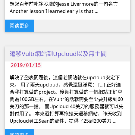
想起百年前叱詫股壇的Jesse Livermore的一句名言
Another lesson I learned early is that …
阅读更多
遷移Vultr網站到Upcloud以及無主關
2019/01/15
解決了盜表問題後，這個老網站就在upcloud安定下
來。 用了兩天upcloud，感覺還挺滿意： […] 正好適
合我打算做的project。後麵打算做的一個網站正好空
間為100GB左右，在Vultr的話就需要至少要升級到60
美刀的那一擋。 而Upcloud 40美刀的服務器就可以先
對付用了。 本來還打算再拖幾天遷移網站，昨天收到
Upcloud員工Sean的郵件，提供了25到200美刀 …