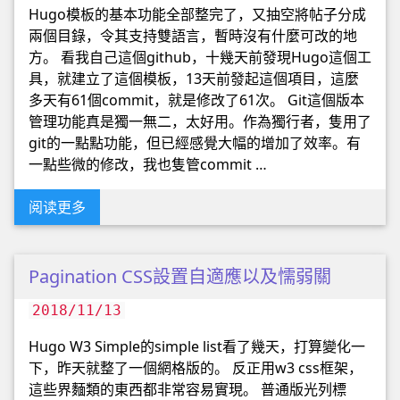
Hugo模板的基本功能全部整完了，又抽空將帖子分成
兩個目錄，令其支持雙語言，暫時沒有什麼可改的地
方。 看我自己這個github，十幾天前發現Hugo這個工
具，就建立了這個模板，13天前發起這個項目，這麼
多天有61個commit，就是修改了61次。 Git這個版本
管理功能真是獨一無二，太好用。作為獨行者，隻用了
git的一點點功能，但已經感覺大幅的增加了效率。有
一點些微的修改，我也隻管commit …
阅读更多
Pagination CSS設置自適應以及懦弱關
2018/11/13
Hugo W3 Simple的simple list看了幾天，打算變化一
下，昨天就整了一個網格版的。 反正用w3 css框架，
這些界麵類的東西都非常容易實現。 普通版光列標