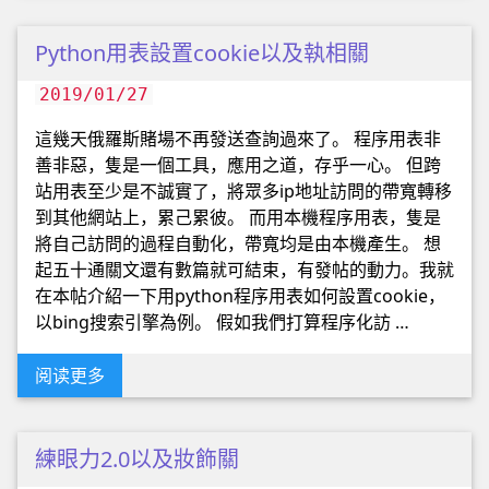
Python用表設置cookie以及執相關
2019/01/27
這幾天俄羅斯賭場不再發送查詢過來了。 程序用表非
善非惡，隻是一個工具，應用之道，存乎一心。 但跨
站用表至少是不誠實了，將眾多ip地址訪問的帶寬轉移
到其他網站上，累己累彼。 而用本機程序用表，隻是
將自己訪問的過程自動化，帶寬均是由本機產生。 想
起五十通關文還有數篇就可結束，有發帖的動力。我就
在本帖介紹一下用python程序用表如何設置cookie，
以bing搜索引擎為例。 假如我們打算程序化訪 …
阅读更多
練眼力2.0以及妝飾關