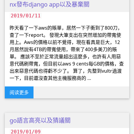
nx發布django app以及暴棄關
2019/01/11
昨天看了一下aws的賬單，居然一下子衝到了800刀，
查了一下report。 發現大筆支出在突然增加的帶寬使
用上。Aws的價格以前不覺得，現在看真是巨大，12
月居然說有4TB的帶寬使用，帶來了400多美刀的賬
單。 應該不至於正常流量超出這麼多，也許有人用惡
意代碼刷帶寬，但目前以aws 9 cents每GB的價格，查
出來惡意代碼也得虧不少了。 算了，先整到vultr過渡
一下，目前還沒查其他主機服務商的 …
阅读更多
go語言高亮以及猜議關
2019/01/09