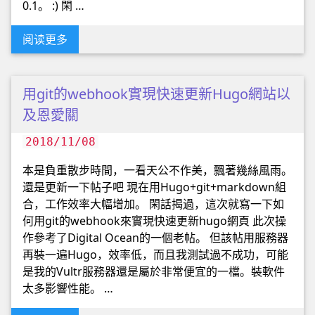
0.1。 :) 閑 …
阅读更多
用git的webhook實現快速更新Hugo網站以
及恩愛關
2018/11/08
本是負重散步時間，一看天公不作美，飄著幾絲風雨。
還是更新一下帖子吧 現在用Hugo+git+markdown組
合，工作效率大幅增加。 閑話揭過，這次就寫一下如
何用git的webhook來實現快速更新hugo網頁 此次操
作參考了Digital Ocean的一個老帖。 但該帖用服務器
再裝一遍Hugo，效率低，而且我測試過不成功，可能
是我的Vultr服務器還是屬於非常便宜的一檔。裝軟件
太多影響性能。 …