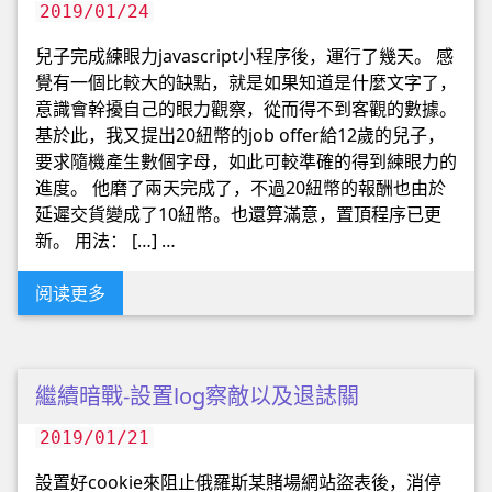
2019/01/24
兒子完成練眼力javascript小程序後，運行了幾天。 感
覺有一個比較大的缺點，就是如果知道是什麼文字了，
意識會幹擾自己的眼力觀察，從而得不到客觀的數據。
基於此，我又提出20紐幣的job offer給12歲的兒子，
要求隨機產生數個字母，如此可較準確的得到練眼力的
進度。 他磨了兩天完成了，不過20紐幣的報酬也由於
延遲交貨變成了10紐幣。也還算滿意，置頂程序已更
新。 用法： […] …
阅读更多
繼續暗戰-設置log察敵以及退誌關
2019/01/21
設置好cookie來阻止俄羅斯某賭場網站盜表後，消停