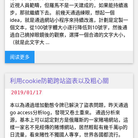
近視人員範疇，但羅馬不是一天建成的，如果能持續進
步，那就繼續下去。 前幾天通過練眼，想起一個
idea，就是通過網站小程序來持續改進，計劃是定製一
個文本，從100號字體大小逐行降低到10號字，然後通
過自己摘掉眼鏡後的觀察，選擇一個合適的文字大小，
（就是此文字大 …
阅读更多
利用cookie防範跨站盜表以及粗心關
2019/01/17
本以為通過增加動態令牌已解決了盜表問題，昨天通過
go access分析log，發現又卷土重來。 通過分析來
源，基本上可以認定對方是俄羅斯的一家賭場網站，這
樣一家名不見經傳的賭博網站，居然輕鬆有幾千萬ip的
日流量，看來賭性不獨國人專享，世界各國都流行。