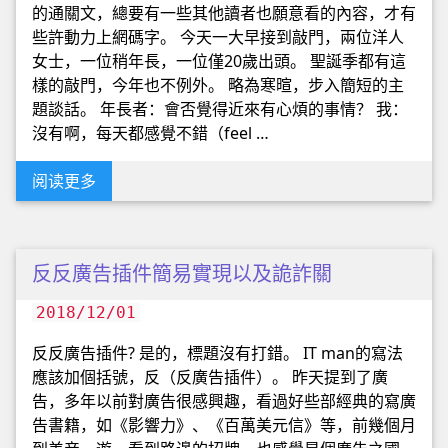
的通關文，總要有一些其他讀者也願意看的內容，才有
些許動力上網碼字。 今天一大早接到敲門，兩位洋人
女士，一位稍年長，一位僅20歲出頭。 聖誕季都有這
樣的敲門，今年也不例外。 略為寒暄，步入簡短的主
題談話。 年長者：會否覺得近來有心煩的事情？ 我：
沒有啊，每天都感覺不錯（feel …
阅读更多
反反廣告插件簡易實現以及詭詐關
2018/12/01
反反廣告插件? 是的，標題沒有打錯。 IT man的寫法
應該加個括號，反（反廣告插件）。 昨天提到了廣
告，多年以前對廣告很感興趣，看過好些部經典的寫廣
告書籍，如《影響力》、《百萬美元信》等，前幾個月