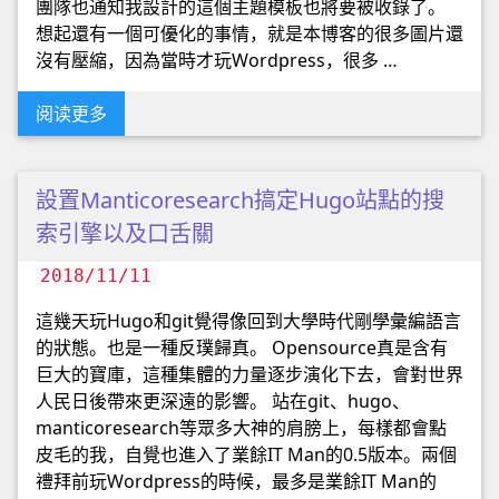
團隊也通知我設計的這個主題模板也將要被收錄了。
想起還有一個可優化的事情，就是本博客的很多圖片還
沒有壓縮，因為當時才玩Wordpress，很多 …
阅读更多
設置Manticoresearch搞定Hugo站點的搜
索引擎以及口舌關
2018/11/11
這幾天玩Hugo和git覺得像回到大學時代剛學彙編語言
的狀態。也是一種反璞歸真。 Opensource真是含有
巨大的寶庫，這種集體的力量逐步演化下去，會對世界
人民日後帶來更深遠的影響。 站在git、hugo、
manticoresearch等眾多大神的肩膀上，每樣都會點
皮毛的我，自覺也進入了業餘IT Man的0.5版本。兩個
禮拜前玩Wordpress的時候，最多是業餘IT Man的