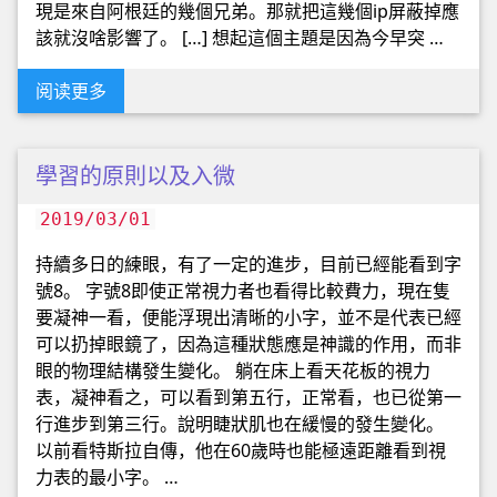
現是來自阿根廷的幾個兄弟。那就把這幾個ip屏蔽掉應
該就沒啥影響了。 […] 想起這個主題是因為今早突 …
阅读更多
學習的原則以及入微
2019/03/01
持續多日的練眼，有了一定的進步，目前已經能看到字
號8。 字號8即使正常視力者也看得比較費力，現在隻
要凝神一看，便能浮現出清晰的小字，並不是代表已經
可以扔掉眼鏡了，因為這種狀態應是神識的作用，而非
眼的物理結構發生變化。 躺在床上看天花板的視力
表，凝神看之，可以看到第五行，正常看，也已從第一
行進步到第三行。說明睫狀肌也在緩慢的發生變化。
以前看特斯拉自傳，他在60歲時也能極遠距離看到視
力表的最小字。 …