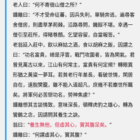
老人曰：“何不寄宿山僧之所？”
鍾離曰：“不才受命征蕃，因兵失利，單騎奔逃，遍尋客
舍僧房，則盡草茅荊棘。沿路尋問，饑餒不堪。幸遇一
僧引至莊所，得睹尊顏。乞望容留，自當報答。”
老翁延入莊中，飲以麻姑之酒，食以胡麻之飯，因謂之
曰：“功名富貴，總是浮雲，戰鬥攻圍者，皆為閑氣。君
曾見萬古以來，江山有何常主，富貴有何定規？轉眼異
形猶之黃粱一夢耳。若貧老行年差長，看破世情，閑居
自在，遠脫樊籠，雖不能入道超凡，庶幾不若塵世所羈
矣。將軍何必苦戀功名，勞神焦慮？”
鍾離想其言談情致，意味深長，頓釋虎豹之雄心，轉為
鸞鶴之念，因請問其養生之訣。
翁曰：“
養生無他，但虛其心，實其腹足矣。
”
鍾離曰：“何謂虛其心，實其腹？”