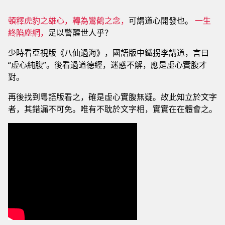
頓釋虎豹之雄心，轉為鸞鶴之念，
可謂道心開發也。
一生
終陷塵網，
足以警醒世人乎？
少時看亞視版《八仙過海》，國語版中鐵拐李講道，言曰
“虛心純腹”。後看過道德經，迷惑不解，應是虛心實腹才
對。
再後找到粵語版看之，確是虛心實腹無疑。故此知立於文字
者，其錯漏不可免。唯有不耽於文字相，實實在在體會之。