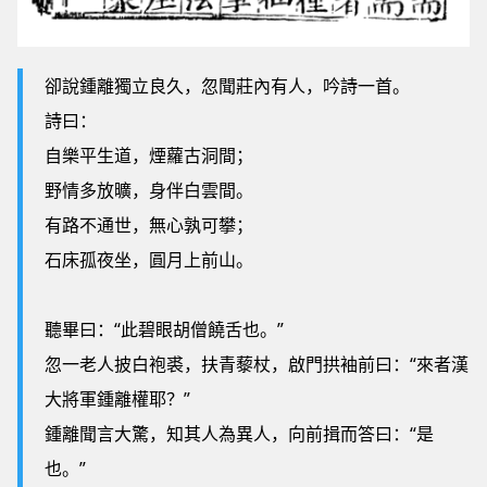
卻說鍾離獨立良久，忽聞莊內有人，吟詩一首。
詩曰：
自樂平生道，煙蘿古洞間；
野情多放曠，身伴白雲間。
有路不通世，無心孰可攀；
石床孤夜坐，圓月上前山。
聽畢曰：“此碧眼胡僧饒舌也。”
忽一老人披白袍裘，扶青藜杖，啟門拱袖前曰：“來者漢
大將軍鍾離權耶？”
鍾離聞言大驚，知其人為異人，向前揖而答曰：“是
也。”