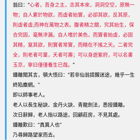
翁曰：“
心者，吾身之主，念其本來，洞洞空空，原無一
物；自人累於物欲，而虛者始實，必卻其欲，反其原，
則虛者虛,而神在萬物之表。腹者精之關，究其始生，保
合完固，毫無滲漏。自人嗜於美色，而實者始虛，必固
其精，窒其欲，則實者常實，而精在不搖之天。二者完
全，則老者可童，夭者可壽；可以身遊紫府，可以名書
玉京，寧曰僅僅養生已哉。
”
鍾離聞其言，頓大悟曰：“若非仙翁提醒迷途，幾乎一生
終陷塵網。"
即以師事老人。
老人以長生秘訣、金丹火訣、青龍劍法，悉授鍾離。
次日辭歸，老人指以路途，回顧莊房，不見其處。
鍾離歎曰：“真異人也"
乃尋歸路望家而去。