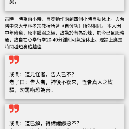
矣。
古時一時為兩小時，自發動作兩到四個小時自動休止。與台
灣中央大學林孝宗教授所著《自發功》所說相同。 本人因
中年修道，原本體弱之極，故勤於有為鍛煉，於今已氣脈略
通，故自在心拳行拳20-40分鍾則可氣定休止。理論上應是
時間越短身體越佳
或問：道見怪者，告人已不？
老子曰：告人者，神後不複來，怪者真人之媒
驛，勿罵嗬恐為善。
或問：道已解，得講諸繆惡不？