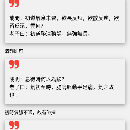
或問：初道氣息未習，欲長反短，欲散反疾，欲
留反還，雲何？
老子曰：初道務清務靜，無強無長。
清靜即可
或問：息得時何以為驗？
老子曰：氣初至時，腸嗚脈動手足痛，氣之故
也。
初時氣脈不通，故有碰撞