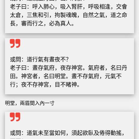
老子曰：呼入肺心，吸入腎肝，呼吸相逢，交會
太倉，三焦和引，拘製魂魄，自然之氣，道之命
長，審而行之，必為真人。
或問：道行氣有晝夜不？
老子曰：晝存氣府，夜存神宮。氣府者，名曰丹
田。神宮者，名曰明堂。晝不存氣府，元氣不
行；夜不存神宮，目不睹神。
明堂，兩眉間入內一寸
或問：道氣未至當如何，須起欲臥及倦得動搖，