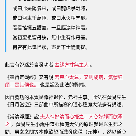
或曰此是陽氣來，或曰龍虎爭戰時，
或曰河車千萬匝，或曰水火相奔馳。
看看搖擺五髒氣，一旦腦瀉精神贏。
當初聖祖留丹訣，無中生有作丹基。
何曾有此鬼怪狀，盡是下士徒闡提。
此言有說迷於自發功者
。
蓋緣方寸無主人
《靈寶定觀經》又有說
若束心太急，又則成病，氣發狂
也是說及此法的弊端。
顛，是其候也。
因自發功的本質是識神退位，元神主事。此法在黃易先生
《日月當空》三部曲中所描寫的道心種魔大法多有講述。
《常清淨經》說
夫人神好清而心擾之，人心好靜而欲牽
，黃易先生小說中道心種魔大法的原理就是以生死之
之
間、男女之間等本能欲望而激發魔種（元神），然以道心