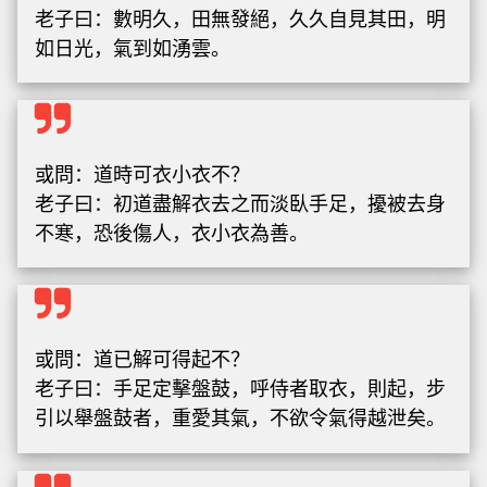
老子曰：數明久，田無發絕，久久自見其田，明
如日光，氣到如湧雲。
或問：道時可衣小衣不？
老子曰：初道盡解衣去之而淡臥手足，擾被去身
不寒，恐後傷人，衣小衣為善。
或問：道已解可得起不？
老子曰：手足定擊盤鼓，呼侍者取衣，則起，步
引以舉盤鼓者，重愛其氣，不欲令氣得越泄矣。