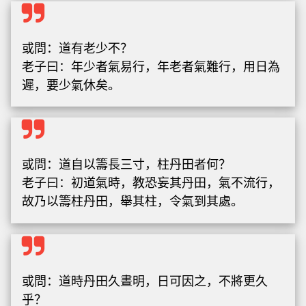
或問：道有老少不？
老子曰：年少者氣易行，年老者氣難行，用日為
遲，要少氣休矣。
或問：道自以籌長三寸，柱丹田者何？
老子曰：初道氣時，教恐妄其丹田，氣不流行，
故乃以籌柱丹田，舉其柱，令氣到其處。
或問：道時丹田久晝明，日可因之，不將更久
乎？