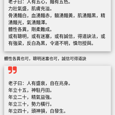
老子曰：人有五心，麵有五色。
力壯氣盛，肌膚充溢。
骨湧麵白，血湧麵赤，髓湧麵黃，肌湧麵黑，精
湧麵光，氣湧麵澤。
體性各異，剛柔難成。
或有聰明，或有迷塞，或有誠信，得道訣法，或
有強梁，反白為黑，令道不明，慎勿授與。
體性各異也可，聰明迷塞也可，誠信可得道訣
老子曰：人有盛衰，自在兆身。
年立十五，神駐丹田。
年立二十，精氣益強。
年立三十，勢力橫行。
年立四十，頭神損，白發生。