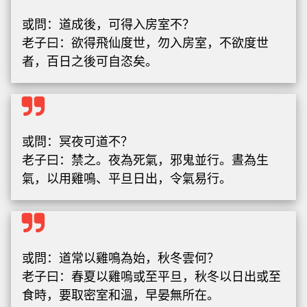
或問：道成後，可得入房室不？
老子曰：欲得飛仙度世，勿入房室，不欲度世
者，百日之後可自恣矣。
或問：冥夜可道不？
老子曰：禁之。夜為死氣，邪鬼並行。晝為生
氣，以用雞鳴、平旦日出，令氣易行。
或問：道常以雞鳴為始，秋冬雲何？
老子曰：春夏以雞嗚或至平旦，秋冬以日出或至
食時，要取密室和溫，早晏無所在。