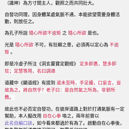
（識神）為方寸間主人，觀照之而共同壯大。
自發功同理，因身體某處氣脈不通，本能欲望需要身體活
動，則放任之。
為孔子所說
之
是也。
隨心所欲不逾矩
隨心所欲
光是
不可，有狂顛之患，必須再以定心為
隨心所欲
不逾
。
矩
即是冷虛子所注《洞玄靈寶定觀經》
定多即愚，慧多即
狂；定慧等用，名曰調適
道藏中《顯道經》有提到
道未至時，手足擾，口妄言，豈
故為之，將自然乎？老子曰：是自然氣之所為，非邪所
教。
故此也不必否定自發功，在彼岸道路上對於打通氣脈有一定
幫助，本人擬改用
喚之，兩年前曾以
自在心拳
此名自編口訣
，如今看來都過於有為了。啟動自在心拳後，