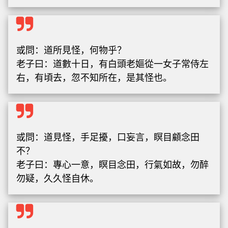
或問：道所見怪，何物乎？
老子曰：道數十日，有白頭老嫗從一女子常侍左
右，有頃去，忽不知所在，是其怪也。
或問：道見怪，手足擾，口妄言，瞑目顧念田
不？
老子曰：專心一意，瞑目念田，行氣如故，勿醉
勿疑，久久怪自休。