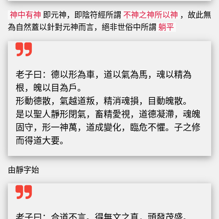
即元神，即陰符經所謂
，故此無
神中有神
不神之神所以神
為自然蓋以針對元神而言，絕非世俗中所謂
躺平
老子曰：德以形為車，道以氣為馬，魂以精為
根，魄以目為戶。
形動德散，氣越道叛，精消魂損，目動魄散。
是以聖人靜形閉氣，畜精愛視，道德凝滯，魂魄
固守，形一神萬，道成變化，臨危不懼。子之修
而得道大要。
由靜字始
老子曰：合道不言。得無文之真，頭發茂盛。