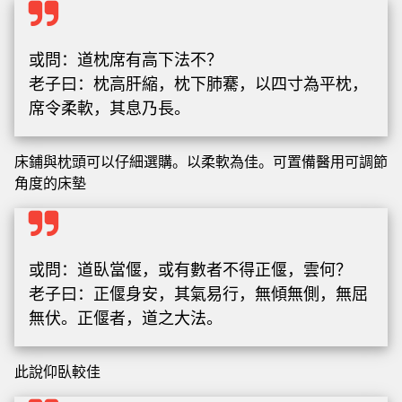
或問：道枕席有高下法不？
老子曰：枕高肝縮，枕下肺騫，以四寸為平枕，
席令柔軟，其息乃長。
床鋪與枕頭可以仔細選購。以柔軟為佳。可置備醫用可調節
角度的床墊
或問：道臥當偃，或有數者不得正偃，雲何？
老子曰：正偃身安，其氣易行，無傾無側，無屈
無伏。正偃者，道之大法。
此說仰臥較佳