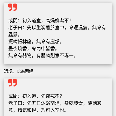
或問：初入道室，高燥鮮潔不？
老子曰：先以生炭著於室中，令逐濕氣。無令有
蟲鼠。
振幃帳林席，無令有塵垢。
晝夜燒香，令內中皆香。
無令有器物，有器物則意不專一。
環境。此為閑解
或問：初入道，先齋戒不？
老子曰：先五日沐浴蘭湯，身乾發燥，饑飽適
意，精氣和悅，乃可入室也。