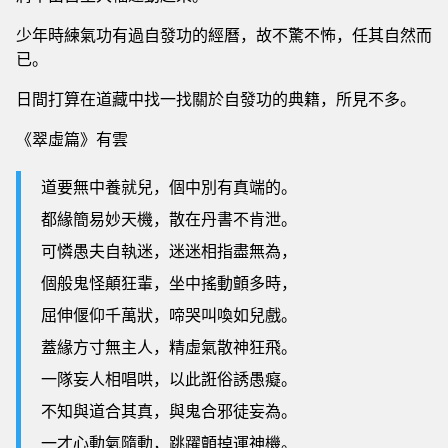
少年時練氣功有過自發功的經曆，故不驚不怖，任其自然而
已。
日間打算在道藏中找一找關於自發功的典籍，所見不多。
《翠虛篇》有雲
道要無中養就兒，個中別有真端的。
都緣簡易妙天機，散在丹書不肯泄。
可憐愚夫自執迷，迷迷相指盡無為，
個般鬼怪顛狂輩，坐中搖動顫多時，
屈伸偃仰千萬狀，啼哭叫喚如兒戲。
蓋緣方寸無主人，精虛氣散神狂飛。
一隊妄人相唱哄，以此誑俗誘愚癡。
不知與道合其真，與鬼合邪徒妄為。
一才心動氣隨動，跳躍顫掉運神機。