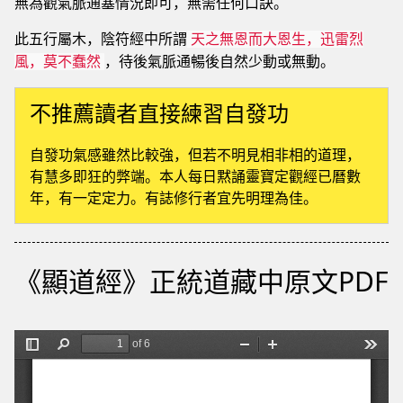
無為觀氣脈通塞情況即可，無需任何口訣。
此五行屬木，陰符經中所謂
天之無恩而大恩生，迅雷烈
，待後氣脈通暢後自然少動或無動。
風，莫不蠢然
不推薦讀者直接練習自發功
自發功氣感雖然比較強，但若不明見相非相的道理，
有慧多即狂的弊端。本人每日黙誦靈寶定觀經已曆數
年，有一定定力。有誌修行者宜先明理為佳。
《顯道經》正統道藏中原文PDF