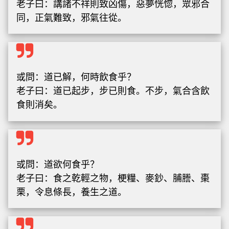
老子曰：講諸不祥則致凶傷，惡夢恍惚，眾邪合
同，正氣難致，邪氣往從。
或問：道已解，何時飲食乎？
老子曰：道已起步，步已則食。不步，氣合含飲
食則消矣。
或問：道欲何食乎？
老子曰：食之乾輕之物，梗糧、麥鈔、脯謄、棗
栗，令息條長，養生之道。