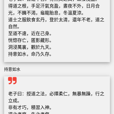
得道之根，手足汗氣充盈，晝夜不外，日月合
光，不饑不渴，龜龍胎息，冬溫夏涼。
道士之服飲食玄丹，登於太清，還年不老，道之
自然。
至道不遠，近在己身。
恍惚存亡，匿影藏形。
洞浸萬裏，觀於九天。
持意如水，命乃久存。
持意如水
老子曰：授道之法，必擇柔仁，無暴無躁，行之
立成。
非有才巧，積習入神。