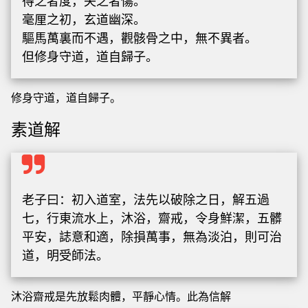
得之者度，失之者傷。
毫厘之初，玄道幽深。
驅馬萬裏而不遇，觀骸骨之中，無不異者。
但修身守道，道自歸子。
修身守道，道自歸子。
素道解
老子曰：初入道室，法先以破除之日，解五過
七，行東流水上，沐浴，齋戒，令身鮮潔，五髒
平安，誌意和適，除損萬事，無為淡泊，則可治
道，明受師法。
沐浴齋戒是先放鬆肉體，平靜心情。此為信解