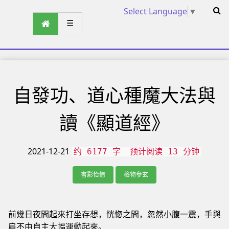
Select Language
▼
☰
自發功、道心種魔大法與
讀《顯道經》
2021-12-21
约 6177 字
预计阅读 13 分钟
書影怡情
格物參玄
前幾日夜間起來打坐存想，恍惚之間，忽然小腹一震，手與
肩不由自主大幅運動起來。