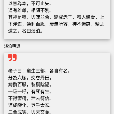
以無為本，不可止失。
道有雄雌，相隨不別。
其神是魂，與魄並合，變成赤子，養人體骨，上
下浮遊，通利血脈，衰無所容，神不迷惑，精之
道之，名曰淡泊。
淡泊明道
老子曰：道生三部，各自有名。
分為六腑，交會丹田。
總攬百脈，製禦陰陽。
一吸一呼，有死有生。
不得奢精，泄去符信。
道成變化，登乎太玄。
三合成德，與天交並。