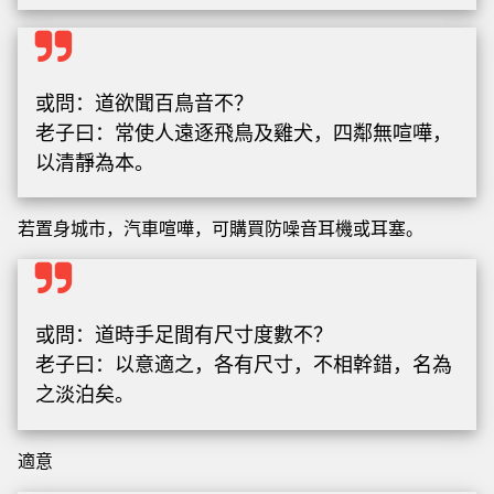
或問：道欲聞百鳥音不？
老子曰：常使人遠逐飛鳥及雞犬，四鄰無喧嘩，
以清靜為本。
若置身城市，汽車喧嘩，可購買防噪音耳機或耳塞。
或問：道時手足間有尺寸度數不？
老子曰：以意適之，各有尺寸，不相幹錯，名為
之淡泊矣。
適意