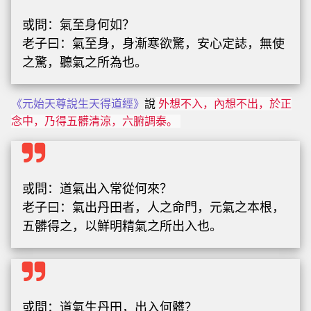
或問：氣至身何如？
老子曰：氣至身，身漸寒欲驚，安心定誌，無使
之驚，聽氣之所為也。
《元始天尊說生天得道經》
說
外想不入，內想不出，於正
念中，乃得五髒清涼，六腑調泰。
或問：道氣出入常從何來？
老子曰：氣出丹田者，人之命門，元氣之本根，
五髒得之，以鮮明精氣之所出入也。
或問：道氣生丹田，出入何髒？