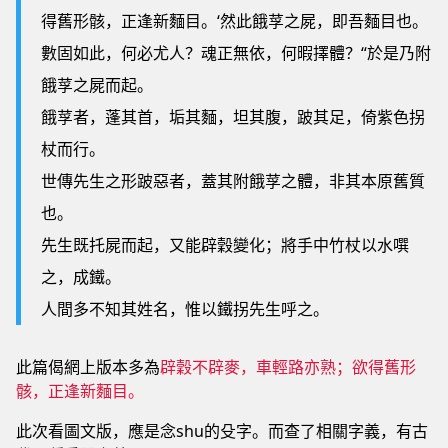
得舊形骸，正逢新麵目。‘然此餓莩之屍，即吾麵目也。
數固如此，何必尤人？魂正無依，何暇擇體？“於是乃附
餓莩之屍而起。
餓莩者，蓬其首，垢其麵，坦其腹，跛其足，倚紫色拐
杖而行。
世傳先生之形跛惡者，蓋其附餓莩之體，非其本原舊質
也。
先生既托屍而起，又能辟穀變化；將手中竹杖以水噀
之，成鐵。
人間多不知其姓名，惟以鐵拐先生呼之。
此篇偈網上版本多為
辟穀不辟麥，車輕路亦熟；欲得舊形
骸，正逢新麵目。
此次看圖文版，應是念shu的殳字。而查了相關字義，有古