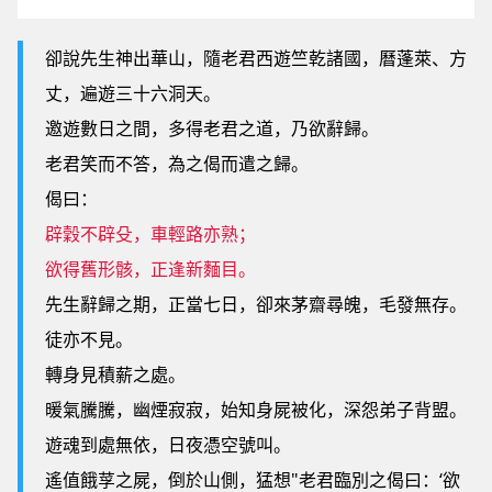
卻說先生神出華山，隨老君西遊竺乾諸國，曆蓬萊、方
丈，遍遊三十六洞天。
邀遊數日之間，多得老君之道，乃欲辭歸。
老君笑而不答，為之偈而遣之歸。
偈曰：
辟穀不辟殳，車輕路亦熟；
欲得舊形骸，正逢新麵目。
先生辭歸之期，正當七日，卻來茅齋尋魄，毛發無存。
徒亦不見。
轉身見積薪之處。
暖氣騰騰，幽煙寂寂，始知身屍被化，深怨弟子背盟。
遊魂到處無依，日夜憑空號叫。
遙值餓莩之屍，倒於山側，猛想"老君臨別之偈曰：‘欲