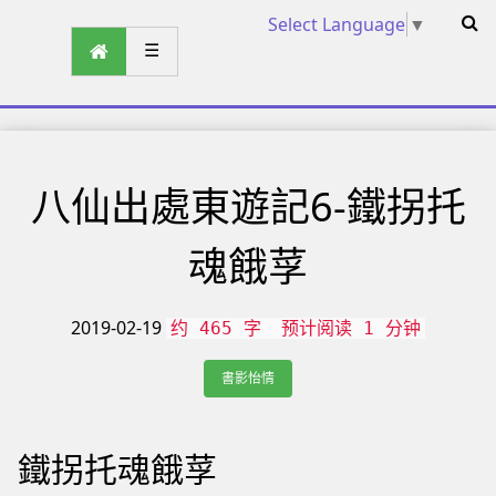
Select Language
▼
☰
八仙出處東遊記6-鐵拐托
魂餓莩
2019-02-19
约 465 字
预计阅读 1 分钟
書影怡情
鐵拐托魂餓莩