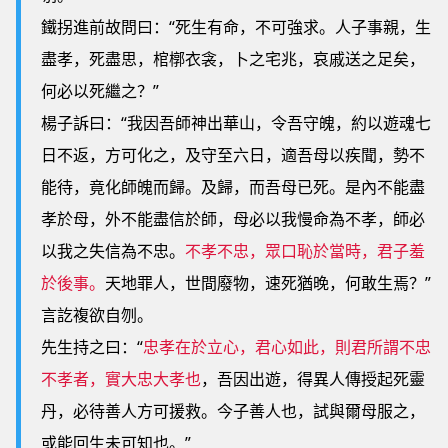
鐵拐進前故問曰：“死生有命，不可強求。人子事親，生
盡孝，死盡思，棺槨衣衾，卜之宅兆，哀戚送之足矣，
何必以死繼之？”
楊子訴曰：“我因吾師神出華山，令吾守魄，約以遊魂七
日不返，方可化之，及守至六日，適吾母以疾聞，勢不
能待，竟化師魄而歸。及歸，而吾母已死。是內不能盡
孝於母，外不能盡信於師，母必以我慢命為不孝，師必
以我之失信為不忠。
不孝不忠，眾口恥於當時，君子羞
於後事。
天地罪人，世間廢物，速死猶晚，何敢生焉？”
言訖複欲自刎。
先生持之曰：“
忠孝在於立心，君心如此，則君所謂不忠
不孝者，實大忠大孝也
，吾因出遊，得異人傳授起死靈
丹，必待善人方可援救。今子善人也，試與爾母服之，
或能回生未可知也。”