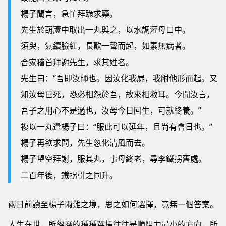
楊子聞言，急忙拜跪求藥。
先生於葫蘆中取出一丸與之，以水調灌母口中。
須臾，氣續臉紅，長歎一聲而起，如素無病者。
合家稽首拜謝先生，求其姓名。
先生曰：“吾即汝師也。因汝化我屍，我附他形而起。又
知汝母已死，恐必相怨於吾，故來相救耳。今聞汝言，
吾子之用心不是過也，汝母今日回生，可就終養。”
複以一丸遣楊子曰：“服此可以延年，且尚有會日也。”
楊子再欲求問，先生忽化清風而去。
楊子望空拜謝，服其丸，事母終老，尋李鐵拐舊處。
二百年後，鐵拐引之同升。
兩日前讀至楊子兩難之境，思之如何選擇，竟無一個答案。
人生在世，所經曆的種種選擇往往是順阻力最小的方向，所