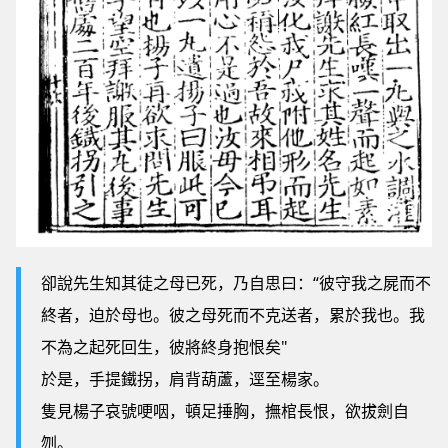
卻說先生知其徒之母已死，乃自思曰：“彼守我之屍而不
終者，迫於母也。彼之母死而不克送者，累於我也。我
不為之起死回生，彼將終身抱恨矣"
於是，手提鐵拐，肩背葫蘆，逕至楊家。
隻見楊子哀號哽咽，頓足捶胸，撫棺長恨，欲拔劍自
刎。