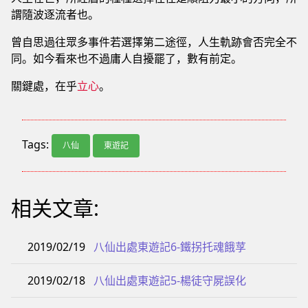
謂隨波逐流者也。
曾自思過往眾多事件若選擇第二途徑，人生軌跡會否完全不
同。如今看來也不過庸人自擾罷了，數有前定。
關鍵處，在乎
立心
。
Tags:
八仙
東遊記
相关文章:
2019/02/19
八仙出處東遊記6-鐵拐托魂餓莩
2019/02/18
八仙出處東遊記5-楊徒守屍誤化