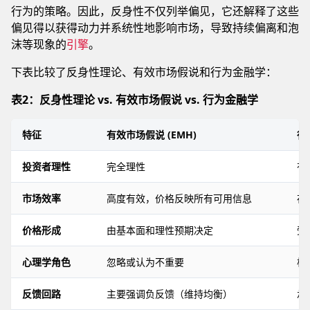
行为的策略。因此，反身性不仅列举偏见，它还解释了这些
偏见得以获得动力并系统性地影响市场，导致持续偏离和泡
沫等现象的
引擎
。
下表比较了反身性理论、有效市场假说和行为金融学：
表2：反身性理论 vs. 有效市场假说 vs. 行为金融学
特征
有效市场假说 (EMH)
行
投资者理性
完全理性
有
市场效率
高度有效，价格反映所有可用信息
存
价格形成
由基本面和理性预期决定
受
心理学角色
忽略或认为不重要
核
反馈回路
主要强调负反馈（维持均衡）
承