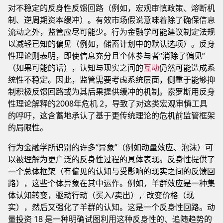
对不稳定的反身性反馈回路（例如，宏观审慎政策、熔断机
制、逆周期资本缓冲）。有效市场假说意味着除了确保信息
流动之外，监管应尽可能少。行为金融学可能建议制定法规
以减轻已知的偏见（例如，储蓄计划中的默认选项）。反身
性理论则表明，即使信息充分且个体参与者“消除了偏见”
（如果可能的话），认知与现实之间的
互动
仍然可能造成系
统性不稳定。因此，监管需要考虑系统层面，侧重于能够抑
制积极反馈回路或为其后果提供缓冲的机制。索罗斯用反身
性理论解释的2008年危机 2，导致了对这类宏观审慎工具
的呼吁，这含蓄地承认了基于更传统理论的危机前监管框架
的局限性。
行为金融学所识别的许多“异象”（例如动量效应、泡沫）可
以被理解为更广泛的反身性过程的具体表现。反身性提供了
一个总体框架（有偏见的认知与受影响的现实之间的反馈回
路），这些个体异象在其中运作。例如，羊群效应是一种集
体认知转变，驱动行动（买入/卖出），改变价格（现
实），然后又强化了羊群的认知。这是一个反身性回路。动
量投资 18 是一种明确试图利用这种反身性的、追随趋势的