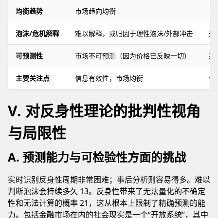
均衡趋势
市场趋向均衡
市
泡沫/危机解释
难以解释，或归因于理性泡沫/外部冲击
通
可预测性
市场不可预测（因为价格已反映一切）
某
主要关注点
信息有效性，市场均衡
个
V. 对反身性理论的批判性视角
与局限性
A. 预测能力与可检验性方面的挑战
实时识别反身性周期非常困难；事后分析则容易得多。难以
判断泡沫会持续多久 13。反身性带来了无法量化的不确定
性和无法计算的概率 21，这从根本上限制了精确预测的能
力。包括金融市场在内的社会现实是一个“开放系统”，其中