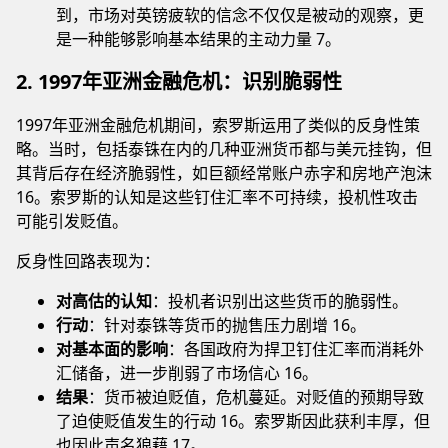
到，市场对英镑疲软的信念不仅仅是被动的观察，更
是一种能够影响基本结果的主动力量 7。
2. 1997年亚洲金融危机：识别脆弱性
1997年亚洲金融危机期间，索罗斯运用了类似的反身性策
略。当时，包括泰铢在内的几种亚洲货币都与美元挂钩，但
其背后存在经济脆弱性，如巨额经常账户赤字和房地产泡沫
16。索罗斯的认知是这些钉住汇率不可持续，投机性攻击
可能引发贬值。
反身性回路表现为：
对高估的认知
：投机者识别出这些货币的脆弱性。
行动
：针对泰铢等货币的抛售压力剧增 16。
对基本面的影响
：各国政府为捍卫钉住汇率而消耗外
汇储备，进一步削弱了市场信心 16。
结果
：货币被迫贬值，危机蔓延。对贬值的预期导致
了迫使贬值发生的行动 16。索罗斯因此获利丰厚，但
也因此声名狼藉 17。