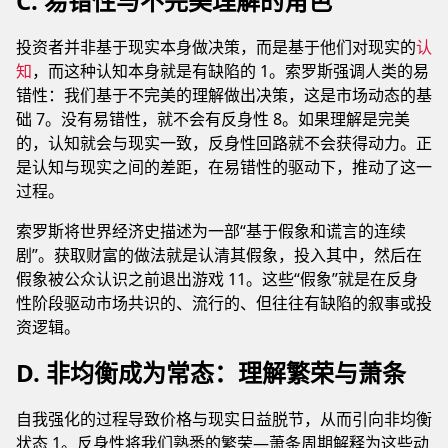
C. 易错性与不完美理解的角色
投资者并非基于现实本身做决策，而是基于他们对现实的
认
知
，而这种认知本身就是有缺陷的 1。索罗斯强调人类的易
错性：我们基于不完美的理解做出决策，这是市场动态的基
础 7。没有易错性，就不会有反身性 8。如果理解是完美
的，认知就会与现实一致，反身性回路就不会获得动力。正
是认知与现实之间的差距，在易错性的驱动下，推动了这一
过程。
索罗斯将世界经济史描述为一部“基于假象和谎言的连续
剧”。获取财富的做法就是认清其假象，投入其中，然后在
假象被公众认识之前退出游戏 11。这些“假象”就是在反身
性阶段驱动市场共识的、流行的、但往往有缺陷的叙事或投
资逻辑。
D. 非均衡成为常态：理解繁荣与萧条
自我强化的过程导致价格与现实日益脱节，从而引向非均衡
状态 1。反身性将我们熟悉的繁荣—萧条周期解释为这些动