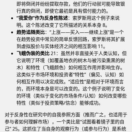
即将倒闭并纷纷提取存款，他们的行动就可能导致银
行真的倒闭，即使它最初是具有偿付能力的。
“我爱你”作为反身性陈述
：索罗斯用这个例子来说
明。这个陈述改变了它所描述的关系本身 8。
趋势追随类比
：“上涨——买入——继续上涨”是一个
在趋势投资中常见的简单反馈回路，索罗斯将其扩展
到虚拟股价与实体经济之间的相互影响 11。
飞蛾伪装的类比
21：虽然并非直接关于人类认知，但
它说明了环境（如覆盖地衣的树木与被污染熏黑的树
木）和特性（飞蛾颜色）如何相互作用并影响生存。
这类似于市场环境和投资者“特性”（偏见、认知）如
何相互作用以决定成败。“适应性”是相对于环境而言
的，而环境本身是可以改变的。这个例子说明了变化
的环境（类似于变化的市场条件/认知）如何改变哪些
特性（类似于投资策略/信念）能够成功。
对于反身性在研究中的自我参照方面（推而广之，也适用于
参与者如何理解市场），一个类比是“试图看着镜子里的自
己” 25。这抓住了当自身的观察行为（或参与行为）是系统