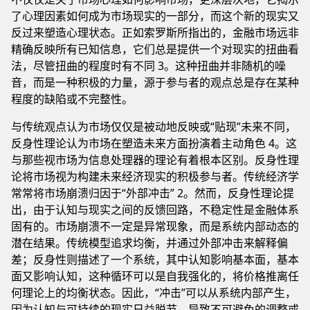
了心理因素如何成为市场现实的一部分，而这个新的现实又
反过来塑造心理状态。正如索罗斯所指出的，金融市场远非
精确反映所有已知信息，它们总是提供一个对现实的扭曲看
法，尽管扭曲的程度时有不同 3。这种扭曲并非随机的噪
音，而是一种积极的力量，源于参与者的观点总是存在某种
程度的缺陷或不完整性。
与传统观点认为市场仅仅是被动地反映或“贴现”未来不同，
反身性理论认为市场在塑造未来方面扮演着主动角色 4。这
与那些视市场为信息处理器的理论有着根本区别。反身性理
论将市场视为构建未来经济现实的积极参与者。传统经济学
常常将市场崩溃归因于“外部冲击” 2。然而，反身性理论提
出，由于认知与现实之间的反馈回路，不稳定性是金融体系
固有的。市场崩溃不一定是异常现象，而是系统内部动态的
潜在结果。传统模型追求均衡，并通过外部冲击来解释偏
差；反身性则描述了一个系统，其中认知影响基本面，基本
面又影响认知，这种循环可以是自我强化的，将价格推离任
何理论上的均衡状态。因此，“冲击”可以从系统内部产生，
因为认知与可持续的现实日益脱节，导致不可避免的调整或