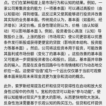
点。它们在某种程度上是市场行为和认知的结果。例如，一
家公司筹集资金的能力（一项基本面）可以通过高股价（由
认知驱动）得到增强，这反过来又使其能够进行投资并改善
其实际的业务基本面。传统观点认为，基本面（如盈利、经
济增长）决定价格。反身性理论则认为，价格（由认知驱
动）可以影响基本面 3。例如，投资者信心高涨（认知）导
致股价上涨。上涨的股价（市场现实）使公司更容易以优惠
条件发行新股或获得更便宜的贷款（影响资本结构、投资能
力等基本面）。然后，公司将这些资本用于投资，可能改善
其盈利或市场份额（变化了的基本面）。这些改善的基本面
又可能进一步提振投资者信心和股价。因此，基本面并非静
态的输入，而是在反身性回路中与市场情绪和行为动态地交
织在一起。这使得“估值”成为一个远比仅仅基于当前可观察
基本面来贴现未来现金流更为复杂和流动的概念。
此外，索罗斯经常提及杠杆和信贷可获得性在启动和放大反
身性过程中的作用 1。宽松的信贷可以助长“参与功能”，使
得认知能够对现实产生更大的影响，从而更快地吹大泡沫。
反身性泡沫需要基于乐观认知的购买压力。信贷和杠杆提供