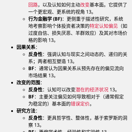
回路
，以及认知如何主动
改变
基本面。它提供了
一个更宏观、更系统的视角 13。
行为金融学 (BF)
：更侧重于描述性研究，系统
地考察影响个体投资者决策的
特定认知偏见
（如
过度自信、损失厌恶、羊群效应）及其对市场价
格的影响 13。
因果关系
：
反身性
：强调认知与现实之间动态的、递归的关
系；两者相互塑造 13。
BF
：通常认为因果关系从预先存在的偏见流向
市场结果 13。
改变的范围
：
反身性
：认知可以改变
潜在的经济状况
13。
BF
：主要关注偏见如何导致相对于（通常假定
为稳定的）基本面的
错误定价
。
研究方法
：
反身性
：更具哲学性、整体性，基于索罗斯的洞
察 13。