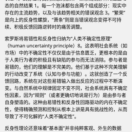
态的自然结果 1。每一个泡沫都包含两个组成部分：现实中
存在的主流趋势，以及与该趋势相关的错误观念 3。“繁荣”
是向上的反身性螺旋，“萧条”则是当错误观念变得不可持
续、积极反馈回路逆转时的痛苦调整。
索罗斯将易错性和反身性归纳为“人类不确定性原理”
（human uncertainty principle）8。这表明社会系统（如
市场）中的不确定性不仅仅是由于信息匮乏，更根本的是由
于人类行为者的积极且有缺陷的参与而无法消除。参与者是
易错的，他们的理解是不完美的。他们基于这种不完美理解
的行动改变了系统（认知与参与功能）。这就创造了一个反
馈回路，系统在对这些易错输入做出反应的过程中不断演
变。与自然系统中规律固定不变不同，社会系统具有不确定
性因素，因为“规则”（或者更确切地说是行为）是由参与者
自身塑造的。这种由易错性和反身性回路驱动的内在不确定
性，使得精确预测和控制从根本上讲是具有挑战性的，从而
导致了不可化解的“人类不确定性”。
反身性理论还意味着“基本面”并非纯粹客观、外生的数据