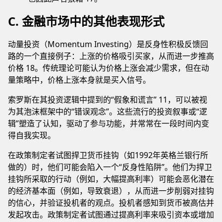
C. 金融市场中的其他表现形式
动量投资（Momentum Investing）是反身性积极反馈回
路的一个直接例子：上涨的价格吸引买家，从而进一步推高
价格 18。传统理论可能认为价格上涨会减少需求，但在动
量策略中，价格上涨本身就是买入信号。
索罗斯在其投资逻辑中提到的“假象和谎言” 11，可以被视
为其泡沫框架中的“错误观念”。这些流行的投资叙事或“逻
辑”塑造了认知，驱动了参与功能，并常常在一段时间内变
得自我实现。
在政策制定者试图捍卫货币挂钩（如1992年英格兰银行所
做的）时，他们可能会陷入一个“反身性陷阱”。他们为捍卫
挂钩所采取的行动（例如，大幅提高利率）可能会恶化潜在
的经济基本面（例如，导致衰退），从而进一步削弱对挂钩
的信心，并验证投机者的观点。投机者感知到货币被高估并
发起攻击。政策制定者试图通过提高利率来吸引资本或增加