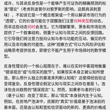
或许，与其说反身性是一个能够产生可证伪的精确预测的标
准“理论”（考虑到波普尔对索罗斯的影响，这颇具讽刺意
味），不如说它是一个概念框架或一个用以解读市场行为的
“透镜”。它的价值可能在于提醒我们注意
何种类型
的动态，
而非这些动态
何时
会发生。它为理解繁荣、萧条和市场狂热
提供了一个叙事结构，侧重于认知与现实之间的反馈回路。
它引导我们将注意力投向认知与参与功能的互动、偏见的作
用以及非均衡的可能性。这种“观察方式”可以为风险评估和
战略思考提供信息，即使它不能产生用于市场择时的数学模
型。
反身性理论的一个核心局限在于，难以在实时中客观地衡量
“错误观念”或“与现实的脱节”。如果现实本身正被认知所塑
造，那么用什么独立的基准来判断认知呢？这使得经验验证
变得复杂。反身性理论假定认知与现实之间存在差距 1。泡
沫包含对趋势的“错误观念” 3。然而，如果参与者的行动
（基于认知）改变了现实，那么“现实”本身就内生于认知。
例如，在房地产泡沫中，房屋的“真实”价值是基于泡沫前的
基本面，还是由认知和宽松信贷驱动的新的、更高的价格成