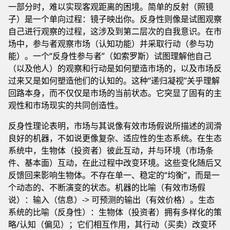
一部分时，难以实现客观距离的困境。简单的反射（照镜
子）是一个单向过程：镜子映出你。反身性则像是试图观察
自己进行观察的过程，这涉及到第二层次的自我意识。在市
场中，参与者观察市场（认知功能）并采取行动（参与功
能）。一个“反身性参与者”（如索罗斯）试图理解他自己
（以及他人）的观察和行动是如何塑造市场的，以及市场反
过来又是如何塑造他们的认知的。这种“递归凝视”关乎理解
回路本身，而不仅仅是市场的当前状态。它突显了固有的主
观性和市场现实的共同创造性。
反身性理论表明，市场与其说像有效市场假说所描述的润滑
良好的机器，不如说更像复杂、适应性的生态系统。在生态
系统中，生物体（投资者）彼此互动，并与环境（市场条
件、基本面）互动，在此过程中改变环境。这些变化随后又
反馈回来影响生物体。不存在单一、稳定的“均衡”，而是一
个动态的、不断演变的状态。机器的比喻（有效市场假
说）：输入（信息）-> 可预测的输出（有效价格）。生态
系统的比喻（反身性）：生物体（投资者）拥有多样化的策
略/认知（偏见）；它们相互作用，其行动（买卖）改变环