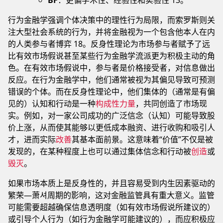
BF
：更偏学术性、经验性和实验性 13。
行为金融学强调个体决策中的理性行为局限，而索罗斯则关
注大型社会系统的行为，并将金融视为一个包含他本人在内
的人类参与者博弈 18。反身性理论为市场参与者赋予了远
比有效市场假说甚至某些行为金融学流派更为积极主动的角
色。在有效市场假说中，参与者是价格接受者，对信息做出
反应。在行为金融学中，他们通常被视为其偏见导致可预测
错误的个体。而在反身性理论中，他们集体的（通常是有偏
见的）认知和行动是一种
构成性力量
，共同创造了市场现
实。例如，对一家公司成功的广泛信念（认知）可能导致股
价上涨，从而使其能够以更低成本融资、进行收购和吸引人
才，进而实际
改善
其基本面前景。这意味着“价值”不仅是被
发现的，在某种程度上也可以通过集体信念和行动被
创造
或
毁灭
。
如果市场本质上是反身性的，并且容易受到内生因素驱动的
繁荣—萧셔周期的影响，这对金融监管具有重大意义。监管
可能需要超越确保信息透明度（如有效市场假说所建议的）
或引导个人行为（如行为金融学可能建议的），而应积极应