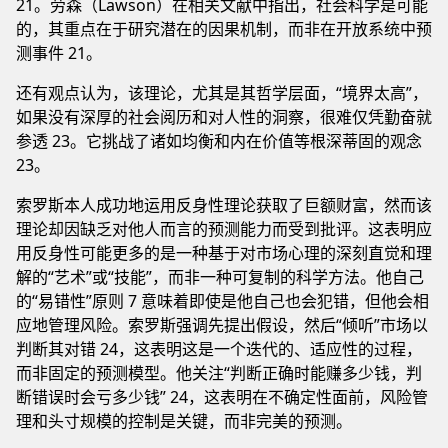
21。劳森（Lawson）在相关文献中指出，社会科学是可能
的，其重点在于研究潜在的因果机制，而非在开放系统中预
测事件 21。
还有观点认为，该理论，尤其是其哲学层面，“境界太高”，
如果没有深厚的社会阅历和对人性的洞察，很难仅凭勤奋就
参透 23。它挑战了诸如均衡和内在价值等根深蒂固的观念
23。
索罗斯本人成功地运用反身性理论获取了巨额财富，然而该
理论却因缺乏对他人而言的预测能力而受到批评。这表明应
用反身性可能更多的是一种基于对市场心理的深刻直觉和理
解的“艺术”或“技能”，而非一种可复制的科学方法。他自己
的“易错性”原则 7 意味着即使是他自己也会犯错，但他会相
应地管理风险。索罗斯强调先提出假设，然后“倾听”市场以
判断其对错 24，这表明这是一个迭代的、适应性的过程，
而非固定的预测模型。他关注“判断正确时能赚多少钱，判
断错误时会亏多少钱” 24，这表明在不确定性面前，风险管
理和头寸规模的控制是关键，而非完美的预测。