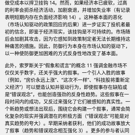
做空成本以捍卫挂钩 14。然而，如果经济本已疲软，过高
的利率会扼杀经济活动，加剧衰退，并增加失业率（有记录
表明短期内存在负面经济影响 14）。这种基本面的恶化
（市场认知驱动的政策回应的后果）进一步证实了投机者最
初的信念，即鉴于经济现实，该挂钩是不可持续的。市场随
后会加剧其攻击，因为它感知到政策制定者无法长期维持这
种痛苦的措施。因此，防御行为本身在市场认知的驱动下，
以一种使防御更加困难的方式反身性地改变了基本面。
此外，索罗斯关于“假象和谎言”的概念 11 强调金融市场不
仅仅关乎数字，还关乎强大的叙事。一个引人入胜的故事
（例如，“房价永远上涨”、“这次不一样”、“科技股将重新定
义经济”）可以塑造认知并驱动行为，即使叙事存在缺陷或
是“错误观念”，也能创造强劲的反身性趋势。这些叙事在一
段时间内的成功，又反过来强化了它们被感知的真实性。一
个新趋势或想法出现后，围绕它会构建一个叙事，通常会简
化复杂的现实并强调潜在的积极方面（“错误观念”可能是对
真实趋势的夸大）。早期采纳者获利，他们的成功故事放大
了叙事（趋势和错误观念相互强化 3）。更多的参与者认同