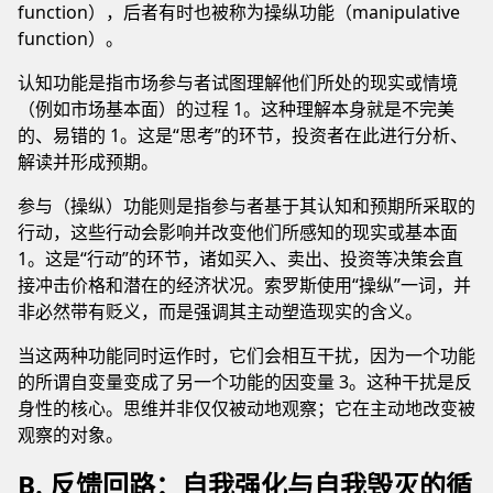
function），后者有时也被称为操纵功能（manipulative
function）。
认知功能是指市场参与者试图理解他们所处的现实或情境
（例如市场基本面）的过程 1。这种理解本身就是不完美
的、易错的 1。这是“思考”的环节，投资者在此进行分析、
解读并形成预期。
参与（操纵）功能则是指参与者基于其认知和预期所采取的
行动，这些行动会影响并改变他们所感知的现实或基本面
1。这是“行动”的环节，诸如买入、卖出、投资等决策会直
接冲击价格和潜在的经济状况。索罗斯使用“操纵”一词，并
非必然带有贬义，而是强调其主动塑造现实的含义。
当这两种功能同时运作时，它们会相互干扰，因为一个功能
的所谓自变量变成了另一个功能的因变量 3。这种干扰是反
身性的核心。思维并非仅仅被动地观察；它在主动地改变被
观察的对象。
B. 反馈回路：自我强化与自我毁灭的循