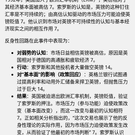
其经济基本面被高估 7。索罗斯的认知是，英镑的这种钉住
汇率是不可持续的；由高估认知驱动的市场压力可能迫使英
镑贬值 7。他认识到市场对英镑不可持续性的认知与基本经
济现实之间的相互作用 7。
反身性回路在此事件中表现为：
对弱势的认知
：市场日益相信英镑被高估，原因是英
国相对于德国的高通胀和疲软经济 7。
行动
：索罗斯和其他投机者大量做空英镑 14。
对“基本面”的影响（政策回应）
：英格兰银行试图通
过提高利率和动用外汇储备来捍卫英镑，但抛售压力
过于巨大 14。
结果
：英国被迫退出欧洲汇率机制，英镑贬值，验证
了索罗斯的押注。市场压力（参与功能）迫使政策改
变（基本面改变），而这一改变与最初的认知相符
7。正如相关分析指出的，“这次交易也展示了他的反
身性理论的实际作用，因为市场压力迫使政策发生改
变，从而验证了他最初的市场判断” 7。索罗斯认识