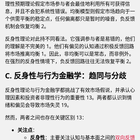
理性预期理论假定市场参与者会最佳地利用所有可获得信
息，并且不会犯系统性错误。均衡模型则假定市场趋向于一
个供需平衡的稳定点，任何偏离都只是暂时的噪音，负反馈
机制会恢复均衡 2。
反身性理论对此持不同看法。它强调参与者是易错的，他们
的理解是不完美的 1。他们有偏见的认知通过积极反馈回路
将市场推离均衡 1。因此，非均衡可以是常态，而非例外。
在强烈的反身性情境下，负反馈回路往往无法恢复平衡 2。
C. 反身性与行为金融学：趋同与分歧
反身性理论与行为金融学都挑战了有效市场假说，并承认心
理因素和投资者非理性行为的重要性 13。两者都认识到情
绪和偏见会导致市场失灵 19。
然而，两者之间也存在关键区别 13：
关注点
：
反身性
：主要关注认知与基本面之间的
双向反馈