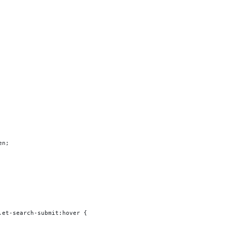
en;
.et-search-submit:hover {