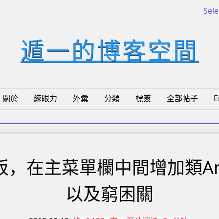
Sel
遁一的博客空間
關於
練眼力
外彙
分類
標簽
全部帖子
E
模板，在主菜單欄中間增加類A
以及窮困關