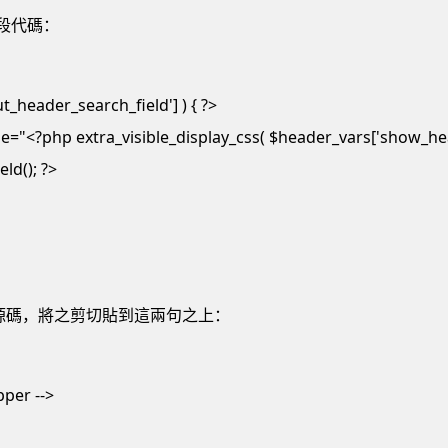
一段代碼：
t_header_search_field'] ) { ?>
yle="<?php extra_visible_display_css( $header_vars['show_hea
ld(); ?>
源碼，將之剪切貼到這兩句之上：
per -->