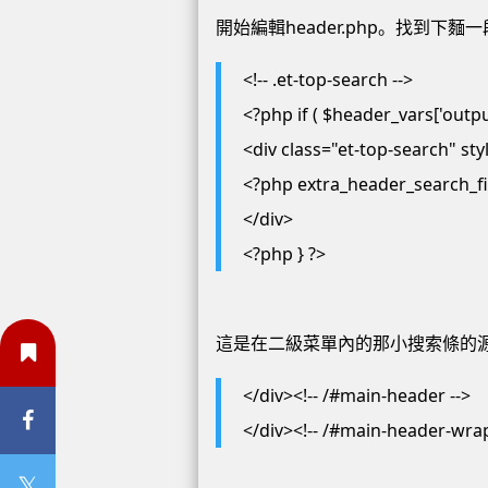
開始編輯header.php。找到下麵
<!-- .et-top-search -->
<?php if ( $header_vars['outpu
<div class="et-top-search" st
<?php extra_header_search_fie
</div>
<?php } ?>
這是在二級菜單內的那小搜索條的
</div><!-- /#main-header -->
</div><!-- /#main-header-wrap