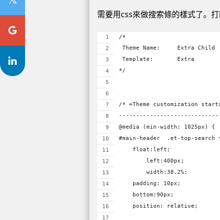
需要用css來做搜索條的樣式了。打開s
/*
 Theme Name:     Extra Child
 Template:       Extra
*/
/* =Theme customization start
-----------------------------
@media (min-width: 1025px) {
#main-header  .et-top-search 
    float:left;
	left:400px;
	width:38.2%;
    padding: 10px;
    bottom:90px;
    position: relative;