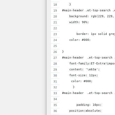
    }
#main-header .et-top-search .
    background: rgb(229, 229,
    width: 90%;
	border: 1px solid gre
    color: #000;
}
#main-header  .et-top-search 
    font-family:ET-Extra!impo
    content: '\e63a';
    font-size: 12px;
     color: #000;
      }
#main-header  .et-top-search 
	padding: 10px;
    position:absolute;