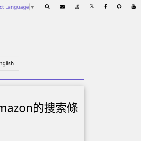
ect Language
▼
nglish
mazon的搜索條