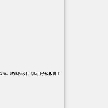
蓋掉。故此修改代碼時用子模板會比