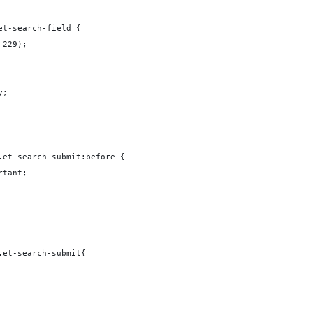
et-search-field {
 229);
y;
.et-search-submit:before {
rtant;
.et-search-submit{