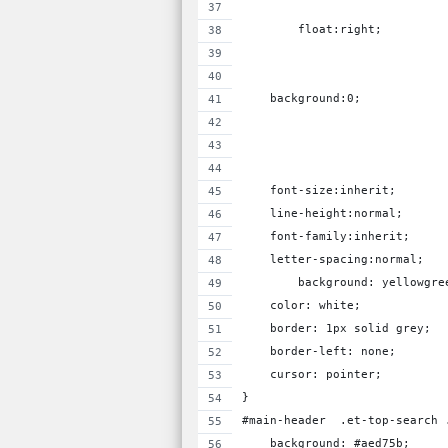
	float:right;
    background:0;
    font-size:inherit;
    line-height:normal;
    font-family:inherit;
    letter-spacing:normal;
	background: yellowgre
    color: white;
    border: 1px solid grey;
    border-left: none;
    cursor: pointer;
}
#main-header  .et-top-search 
    background: #aed75b;