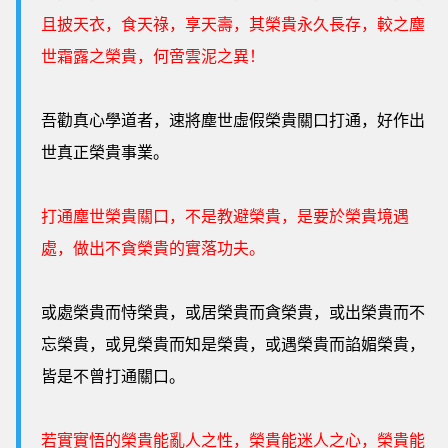
且披天衣，食天祿，享天壽，其榮貴永久長存，較之塵
世霜露之榮貴，何啻雲泥之異！
吾勸真心學道者，速將塵世虛假榮貴關口打通，好作出
世真正榮貴事業。
打通塵世榮貴關口，不是教避榮貴，是要於榮貴境遇
處，做出不貪榮貴的實落功夫。
或處榮貴而恃榮貴，或居榮貴而貪榮貴，或出榮貴而不
忘榮貴，或見榮貴而知是榮貴，或遇榮貴而諂媚榮貴，
皆是不曾打通關口。
若實實悟的榮貴能亂人之性，榮貴能迷人之心，榮貴能