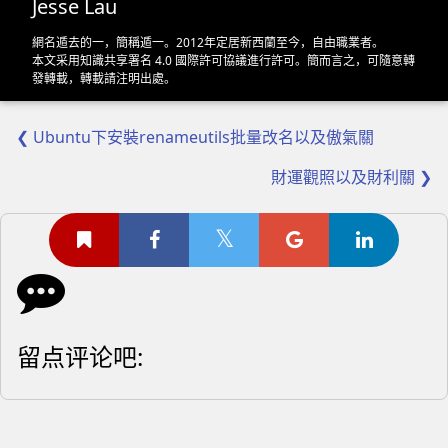
Jesse Lau
網名遁去的一，簡稱遁一。2012年定居新西蘭至今，自由職業者。
本文采用
知識共享署名 4.0 國際許可協議
進行許可。簡而言之，可隨意轉
發轉載，轉載請注明出處。
❮ Ubuntu下安裝renameutils批量改名以及傲氣關
財運觀照以及財利關 ❯
留点评论吧: