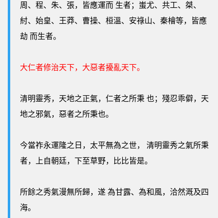
周、程、朱、張，皆應運而 生者；蚩尤、共工、桀、
紂、始皇、王莽、曹操、桓溫、安祿山、秦檜等，皆應
劫 而生者。
大仁者修治天下，大惡者擾亂天下。
清明靈秀，天地之正氣，仁者之所秉 也；殘忍乖僻，天
地之邪氣，惡者之所秉也。
今當祚永運隆之日，太平無為之世， 清明靈秀之氣所秉
者，上自朝廷，下至草野，比比皆是。
所餘之秀氣漫無所歸，遂 為甘露、為和風，洽然溉及四
海。