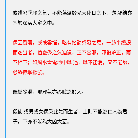
彼殘忍乖邪之氣，不能蕩溢於光天化日之下，遂 凝結充
塞於深溝大壑之中。
偶因風蕩，或被雲摧，略有搖動感發之意，一絲半縷誤
而逸出者，值靈秀之氣適過，正不容邪，邪複妒正，兩
不相下；如風水雷電地中既 遇，既不能消，又不能讓，
必致搏擊掀發。
既然發泄，那邪氣亦必賦之於人。
假使 或男或女偶秉此氣而生者，上則不能為仁人為君
子，下亦不能為大凶大惡。