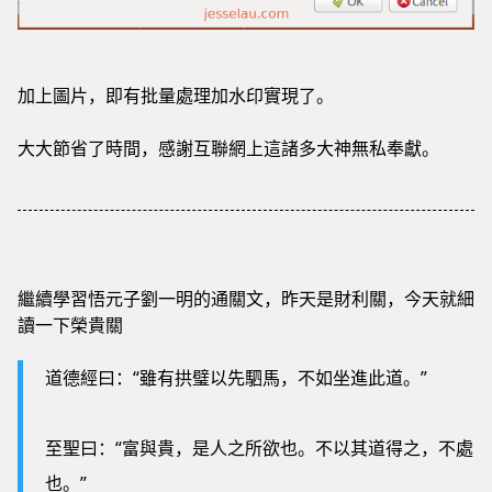
加上圖片，即有批量處理加水印實現了。
大大節省了時間，感謝互聯網上這諸多大神無私奉獻。
繼續學習悟元子劉一明的通關文，昨天是財利關，今天就細
讀一下榮貴關
道德經曰：“雖有拱璧以先駟馬，不如坐進此道。”
至聖曰：“富與貴，是人之所欲也。不以其道得之，不處
也。”