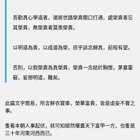
吾勸真心學道者，速將世路榮貴關口打通，處榮貴者忘
其榮貴，無榮貴者莫羨榮貴。
以明道為貴，以成道為榮，庶乎誌念歸真，前程有望。
否則，以假榮貴為真榮貴，榮貴一念結於胸懷，茅塞靈
竅，妄想明道，難矣。
此篇文字簡易，所言鮮衣寶車，榮華富貴，皆是虛妄不實之
事。
隻看本朝人事起伏，就可知縱然權蓋天下富甲一方，也隻是
三十年河東河西而已。