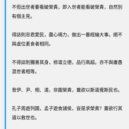
不但出世者要看破榮貴，即入世者能看破榮貴，自然別
有個主見。
得誌則忠君愛民，盡心竭力，做出一番經綸大事。絕不
與虛位素食者相同。
不得誌則獨善其身，修道立德，品行高超。亦不與庸愚
混世者相等。
昔伊、尹、相、湯，非圖榮貴，蓋欲以斯道覺斯民也。
孔子周遊列國，孟子遊食諸侯，豈是求榮貴？蓋欲行其
道以救世也。