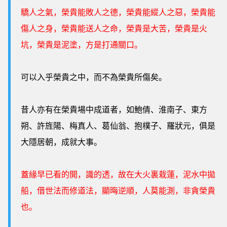
驕人之氣，榮貴能敗人之德，榮貴能縱人之惡，榮貴能
傷人之身，榮貴能送人之命，榮貴是大苦，榮貴是火
坑，榮貴是泥塗，方是打通關口。
可以入乎榮貴之中，而不為榮貴所傷矣。
昔人亦有在榮貴場中成道者，如鮑倩、淮南子、東方
朔、許旌陽、梅真人、葛仙翁、抱樸子、羅狀元，俱是
大隱居朝，成就大事。
蓋緣早已看的開，識的透，故在大火裏栽蓮，泥水中拋
船，借世法而修道法，顯晦逆順，人莫能測，非貪榮貴
也。