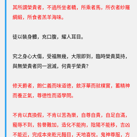
其所謂榮貴者，不過所坐者轎，所乘者馬，所衣者紗羅
綢緞，所食者羔羊海味。
徒以裝身體，充口腹，耀人耳目。
究之身心大傷，受福無幾，大限即到，臨時榮貴莫持，
與無榮貴者同一泯滅，何貴乎榮貴？
修天爵者，飽仁義而味道德，斂浮華而就樸實，蓄精神
而養正氣，尊德性而道學問。
不肯以真換假，不肯以苦為樂，自尊自貴，自足自滿，
寵辱不到，咎譽難加，造化不能拘，陰陽不能移，吉凶
不能近，完成本來乾元麵目，天地喜悅，鬼神尊服，方