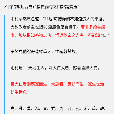
不由得想起曹雪芹借賈雨村之口評論寶玉：
雨村罕然厲色道：“非也!可惜你們不知道這人的來曆，
大約政老前輩也錯以 淫魔色鬼看待了。
若非多讀書識
事，加以致知格物之功、悟道參玄之力者，不能知也
。”
子興見他說得這樣重大，忙請教其故。
雨村道：“天地生人，除大仁大惡，餘者皆無大異。
若大仁者則應運而生，大惡者則應劫而生，運生世治，
劫生世危。
堯、舜、禹、湯、文、武、周、召、孔、孟、董、韓、