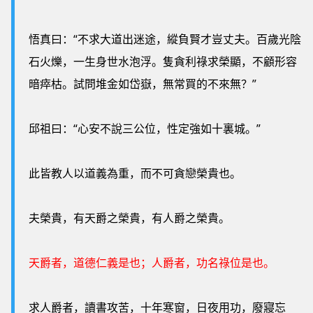
悟真曰：“不求大道出迷途，縱負賢才豈丈夫。百歲光陰
石火爍，一生身世水泡浮。隻貪利祿求榮顯，不顧形容
暗瘁枯。試問堆金如岱嶽，無常買的不來無？”
邱祖曰：“心安不說三公位，性定強如十裏城。”
此皆教人以道義為重，而不可貪戀榮貴也。
夫榮貴，有天爵之榮貴，有人爵之榮貴。
天爵者，道德仁義是也；人爵者，功名祿位是也。
求人爵者，讀書攻苦，十年寒窗，日夜用功，廢寢忘