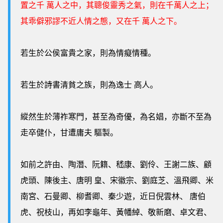
置之千 萬人之中，其聰俊靈秀之氣，則在千萬人之上；
其乖僻邪謬不近人情之態，又在千 萬人之下。
若生於公侯富貴之家，則為情癡情種。
若生於詩書清貧之族，則為逸士 高人。
縱然生於薄祚寒門，甚至為奇優，為名娼，亦斷不至為
走卒健仆，甘遭庸夫 驅製。
如前之許由、陶潛、阮籍、嵇康、劉伶、王謝二族、顧
虎頭、陳後主、唐明 皇、宋徽宗、劉庭芝、溫飛卿、米
南宮、石曼卿、柳耆卿、秦少遊，近日倪雲林、 唐伯
虎、祝枝山，再如李龜年、黃幡綽、敬新磨、卓文君、