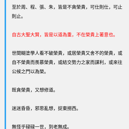
至於周、程、張、朱，皆是不貪榮貴，可仕則仕，可止
則止。
自古大聖大賢，皆是以道為重，不在榮貴上著意也。
世間糊塗學人看不破榮貴，或居榮貴又舍不的榮貴，或
自不榮貴而羨慕榮貴，或結交勢力之家而謀利，或來往
公候之門以為榮。
既貪榮貴，又想修道。
迷迷昏昏，邪思亂想，捉東撈西。
無怪乎碌碌一世，到老無成。