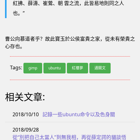
紅拂、薛濤、崔鶯、朝 雲之流，此皆易地則同之人
也。”
曹公向慕道者乎？故此寶玉於公侯富貴之家，從未有榮貴之
心存也。
Tags:
gimp
ubuntu
紅樓夢
通關文
相关文章:
2018/10/10
記錄一些ubuntu命令以及色身關
2018/09/28
從“別把自己太當人”到無我相，再從薛定諤的貓談悟