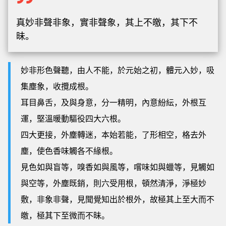
真妙非聲非象，實非聲象，其上不皦，其下不
昧。
妙非形色聲聽，由人不能，於元始之初，體元入妙，吸
集塵象，收攬成根。
耳目鼻舌，及與身意，分一精明，內意紛紜，外根互
運，堅溫暖動驅役四大六根。
四大更接，外塵轉迷，本始若能，了形相空，格去外
塵，使色香味觸各不緣根。
見色如與盲等，嗅香如與風等，嚐味如與蠟等，見觸如
與空等，外塵既銷，則六受用根，頓然清淨，淨極妙
敷，非象非聲，見聞覺知出於根外，故極其上至大而不
皦，極其下至微而不昧。