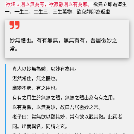
欲建立即為道生
欲建立則以無為有，欲寂靜則以有為無。
一，一生二，二生三，三生萬物，欲寂靜即為返虛
妙無體也。有有無無，無無有有，吾居徼妙之
常。
真人以妙無為體，以妙有為用。
湛然常住，無之體也。
應變不窮，有之用也。
有有之用生於無無之體，無無之體出為有有之用。
以有為徼，以無為妙，故曰吾居徼妙之常。
老子曰：常無欲以觀其妙，常有欲以觀其徼。此兩者
同。出而異名，同謂之玄。