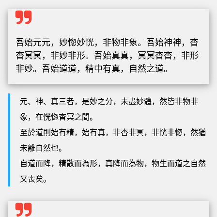
吾始元元，妙惚妙恍，非物非象。吾始神神，杳
杳冥冥，非妙非形。吾始真真，冥冥杳杳，非形
非妙。吾始道道，精中有真，自然之道。
元、神、真三者，是妙之分，未盡妙體，然皆非物非
象，在恍惚杳冥之間。
至於道則始有精，始有真，非杳非冥，非恍非惚，然猶
未離自然也。
自道而降，精散而為形，真降而為物，物生而道之自然
又喪矣。