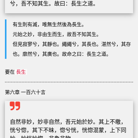
兮，吾不知其生。故曰：長生之道。
有生則有滅，唯無生然後為長生。
元始之妙，非由生而生，故吾不知其生。
但見寂寥兮，其靜也。繩繩兮，其長也。湛然兮，其存
也。廓然兮，其廣也。故命之曰：長生之道。
要在
長生
第六章 一百六十言
自然非妙，妙非自然，吾元始於妙。其上不皦，
恍兮惚，其下不昧，惚兮恍，恍惚混蒙，上下同