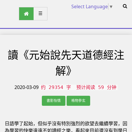
Select Language
▼
☰
讀《元始說先天道德經注
解》
2020-03-09
约 29354 字
预计阅读 59 分钟
書影怡情
格物參玄
日語學了起始，但似乎沒有特別強烈的欲望去繼續學習，因
為學習的快樂遠遠不如讀經之樂，看起來目前還沒有到學日