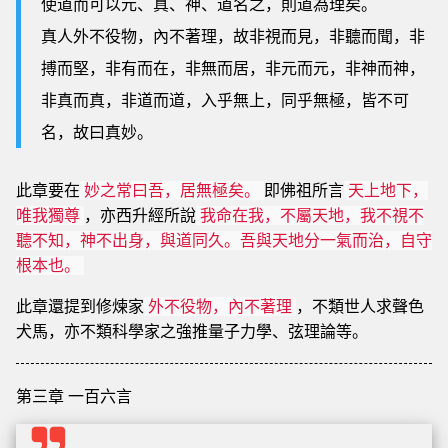
使道而可以元、真、神、道名之，則道為理矣。
真人外不役物，內不著理，故非視而見，非聽而聞，非
搏而堅，非有而在，非無而居，非元而元，非神而神，
非真而真，非道而道，入乎無上，同乎無極，皆不可
名，故曰真妙。
此章要在
即佛祖所言
妙之常曰吾，居無極矣。
天上地下，
，亦西升經所說
唯我獨尊
我命在我，不屬天地，我不視不
聽不知，神不出身，與道同久。吾與天地分一氣而治，自守
根本也。
此章還提到修煉家
，不類世人求聲色
外不役物，內不著理
犬馬，亦不類科學家之強推量子力學、弦理論等。
第三章 一百六言