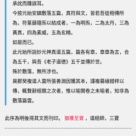
承訛而踵誤耳。
今按元始安鎮敷落五篇，真符與文，皆若吾徒相傳所
為，符篆繇隨炁以結成者，一為明炁，二為太丹，三為
黃真，四為素威，五為玄精。
如是而已。
此元始所說妙元神真道五篇，篇各有章，章章為言，合
為五千，與吾《老子道德》五千並傳於世。
殊於敷落，無所涉也。
昊郡癸複道人雷所張善淵因獲其本，謹複募緣鋟梓以
傳，輒贅辭經題之次者，惟以喻開卷之未喻者，知非為
敷落篇雲。
此序為明後得其文而刊印。
，道經師，三寶
猶獲至寶