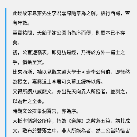
此經故宋息齋先生李君嘉謀隨章為之解，板行西蜀，蓋
有年數。
至寶祐間，天飴子謝公圖南為序而傳，則蜀本已不存
矣。
初，公宦遊嶺表，即蒐訪是經，乃得於方外一蜀士之
手，猶獲至寶。
比來西浙，袖以見觀文殿大學士可齋李公曾伯，即慨然
為授之，嘉興道士李君可久募工鋟梓以傳。
又得所謂八威龍文，亦出先天向異人所授者，並刻之，
以為世之全書。
時觀文公提舉洞霄宮，亦為序。
大抵率循謝公所序，指為《道經》之敷落五篇，謂其成
文，敷布於碧落之中，非人所能為者，然二公當時惜皆