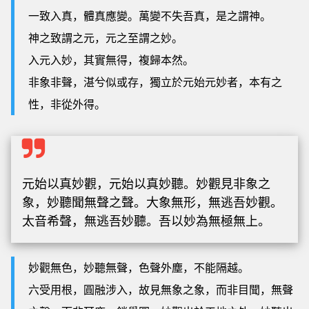
一致入真，體真應變。萬變不失吾真，是之謂神。
神之致謂之元，元之至謂之妙。
入元入妙，其實無得，複歸本然。
非象非聲，湛兮似或存，獨立於元始元妙者，本有之
性，非從外得。
元始以真妙觀，元始以真妙聽。妙觀見非象之
象，妙聽聞無聲之聲。大象無形，無逃吾妙觀。
太音希聲，無逃吾妙聽。吾以妙為無極無上。
妙觀無色，妙聽無聲，色聲外塵，不能隔越。
六受用根，圓融涉入，故見無象之象，而非目聞，無聲