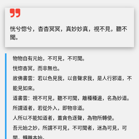
恍兮惚兮，杳杳冥冥，真妙妙真，視不見，聽不
聞。
物物自有元始，不可見，不可聞。
恍惚杳冥，而非無也。
故佛書雲：若以色見我，以音聲求我，是人行邪道，不
能見如來。
道書雲：視不可見，聽不可聞，離種種邊，名為妙道。
所謂道者，若從外入，即物非道。
人所以不能知道者，蓋貪色逐聲，為物所轉使。
吾元始之妙，所謂不可見，不可聞者，迷為可見，可
聞，轉離本始。