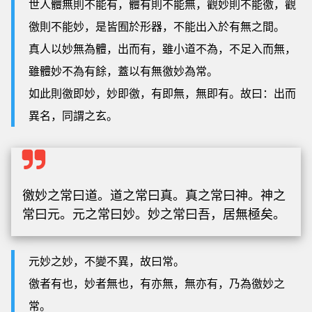
世人體無則不能有，體有則不能無，觀妙則不能徼，觀
徼則不能妙，是皆囿於形器，不能出入於有無之間。
真人以妙無為體，出而有，雖小道不為，不足入而無，
雖體妙不為有餘，蓋以有無徼妙為常。
如此則徼即妙，妙即徼，有即無，無即有。故曰：出而
異名，同謂之玄。
徼妙之常曰道。道之常曰真。真之常曰神。神之
常曰元。元之常曰妙。妙之常曰吾，居無極矣。
元妙之妙，不變不異，故曰常。
徼者有也，妙者無也，有亦無，無亦有，乃為徼妙之
常。