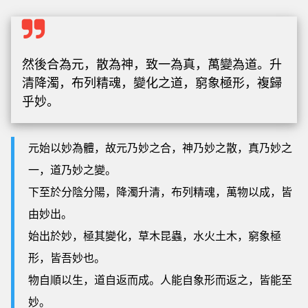
然後合為元，散為神，致一為真，萬變為道。升
清降濁，布列精魂，變化之道，窮象極形，複歸
乎妙。
元始以妙為體，故元乃妙之合，神乃妙之散，真乃妙之
一，道乃妙之變。
下至於分陰分陽，降濁升清，布列精魂，萬物以成，皆
由妙出。
始出於妙，極其變化，草木昆蟲，水火土木，窮象極
形，皆吾妙也。
物自順以生，道自返而成。人能自象形而返之，皆能至
妙。