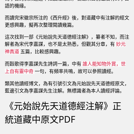
語的機緣。
而讀完宋徽宗所注的《西升經》後，對道藏中有注解的經文
更感興趣，擬再次整理閱讀幾篇。
這次找到一部《元始說先天道德經注解》，纂者不知，而注
解者為宋代李嘉謀，也不是太熟悉，但觀其分章，有
妙元
五篇，比較感興趣。
神真道
而穀歌得李嘉謀先生詩詞一篇，中有
誰人能知物外賞，世
一句，有頻率共鳴，故可以參照讀經。
上自有靈中奇
類其他讀經博文，為有引號引文為元始說先天道德經原文，
藍邊引文為李嘉謀先生注解。無標識者為本人讀經評論。
《元始說先天道德經注解》正
統道藏中原文PDF