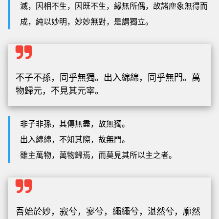
滅，因相不生，因既不生，緣無所偶，故諸塵象無得而
成，純以妙明，妙妙無對，是謂獨立。
不子不孫，同乎無獨。出入綿綿，同乎無門。萬
物歸元，不見其元宰。
非子非孫，其傳無盡，故無獨。
出入綿綿，不知其際，故無門。
雖主萬物，萬物歸焉，而莫見其所以主之者。
吾始於妙，寂兮，寥兮，繩繩兮，湛然兮，廓然