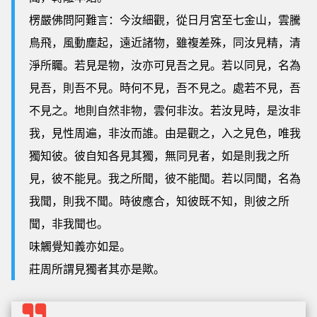
楞嚴佛問阿難言：今汝細觀，從日月宮至七金山，雲騰
鳥飛，風動塵起，遠近諸物，雖複差殊，同汝見精，清
淨所矚。若見是物，汝亦可見吾之見。若以同見，名為
見吾，則吾不見。時何不見，吾不見之。處若不見，吾
不見之。地則自然非物，雲何非汝。若汝見時，是汝非
我，見性周遍，非汝而誰。由是觀之，入之見色，唯我
獨知彼。彼自知各見其獨，無同見者，如是則我之所
見，彼不能見。我之所聞，彼不能聞。若以同聞，名為
我聞，則我不聞。時彼應合，知彼既不知，則彼之所
聞，非我聞也。
味觸覺知義亦如是。
莊周所謂見獨者其亦是歟。