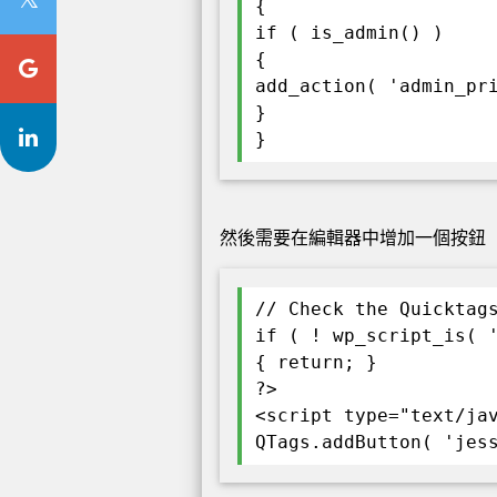
{
if ( is_admin() )
{
add_action( 'admin_pr
}
}
然後需要在編輯器中增加一個按鈕
// Check the Quicktag
if ( ! wp_script_is( 
{ return; }
?>
<script type="text/ja
QTags.addButton( 'jes