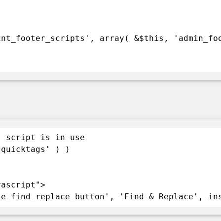
int_footer_scripts', array( &$this, 'admin_fo
s script is in use
'quicktags' ) )
vascript">
se_find_replace_button', 'Find & Replace', in