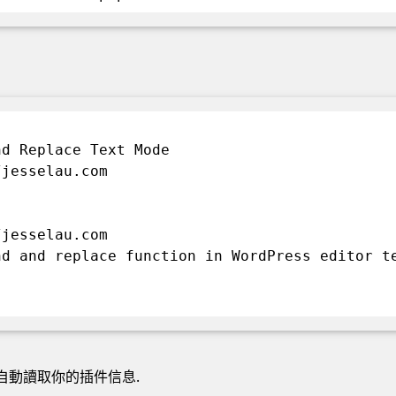
nd Replace Text Mode
/jesselau.com
/jesselau.com
nd and replace function in WordPress editor t
能自動讀取你的插件信息.