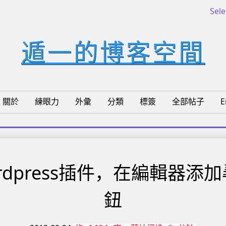
Sel
遁一的博客空間
關於
練眼力
外彙
分類
標簽
全部帖子
E
rdpress插件，在編輯器添
鈕