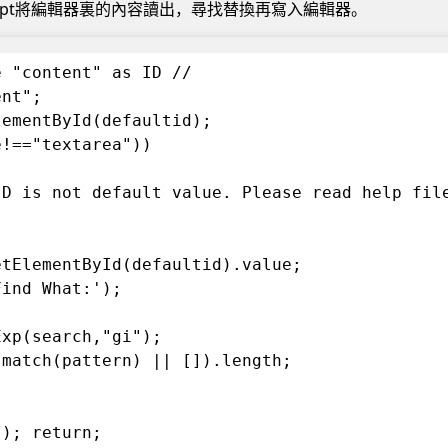
cript將編輯器裏的內容讀出，尋找替換再寫入編輯器。
e "content" as ID //
ent";
lementById(defaultid);
e!=="textarea"))
ID is not default value. Please read help fil
etElementById(defaultid).value;
Find What:');
Exp(search,"gi");
.match(pattern) || []).length;
"); return;