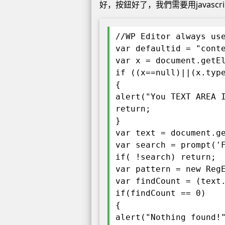
好，按鈕好了，我們需要用javas
//WP Editor always us
var defaultid = "cont
var x = document.getE
if ((x==null)||(x.typ
{
alert("You TEXT AREA 
return;
}
var text = document.g
var search = prompt('
if( !search) return;
var pattern = new Reg
var findCount = (text
if(findCount == 0)
{
alert("Nothing found!