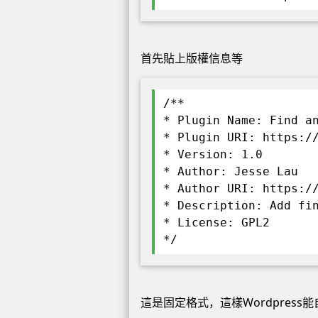
首先貼上版權信息等
/**
* Plugin Name: Find a
* Plugin URI: https:/
* Version: 1.0
* Author: Jesse Lau
* Author URI: https:/
* Description: Add fi
* License: GPL2
*/
這是固定格式，這樣Wordpress