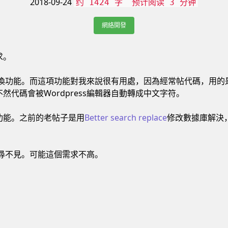
2018-09-24
约 1424 字
预计阅读 3 分钟
網絡開發
求。
尋找替換功能。而這項功能對我來說很有用處，因為經常帖代碼，用
，不然代碼會被Wordpress編輯器自動轉成中文字符。
功能。之前的老帖子是用
Better search replace
修改數據庫解決
。
，遍尋不見。可能這個需求不高。
：