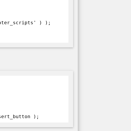
oter_scripts' ) );
sert_button );