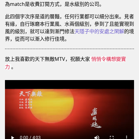
為match是收費訂閱方式，是水級別的公司。
此四個字次序是道的層麵，任何行業都可以細分出來。見者
有緣，自行琢磨本行業風、水兩個級別，參到了且能實現到
風的級別，就可以達到漸門修法
天隱子中的安處之閑解
的境
界，從而可以漸入修行佳境。
放上我喜歡的天下無敵MTV，祝願大家
悄悄令構想變實
。
力