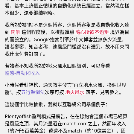
看，基本上這個正循環的自動化係統已經建立，當然現在樣
本很少，還要繼續觀察。
我所說的網站不是這個博客，這個博客隻是我自動化收入達
到
這個程度後，以模擬體驗
境界為目
閑解
隨心所欲不逾矩
的而設立的。Google搜索引擎於中文博客並無多少流量，
讀者寥寥，知音者稀，連風級門檻都沒有達到。故不用來問
我什麼付費訂閱了。
若讀者不知我所說的地火風水四個級別，可以參看
隨感-自動化收入
小時候看封神榜，通天教主發言”再立地水火風，換個世界
罷“。按
五行顛倒法
次序可按
四字，見者參之。
地火風水
這幾個字比較抽象，我就以互聯網公司舉個例子：
Plentyoffish盈利模式是廣告，在在線約會這個市場已經算
是風級之頂，其月流量還在match.com之上，然而年收入
（約7千5百萬美金）遠遠不及match（約10億美金），因