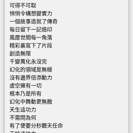
可得不可取
悄悄令構想變實力
一個故事造就了傳奇
每日留下一記烙印
風靡世間每一角落
精彩裏寫下了片段
創造無限
千變萬化永沒完
幻化的領域是無極
沒有邊界倍添動力
虛空擁有一切
根本乃是所有
幻化中舞動更無敵
天生這功力
不需問為何
有了便要分秒聽天任命