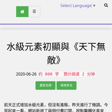
Select Language
▼
☰
水級元素初顯與《天下無
敵》
2020-06-26
约 800 字
预计阅读 2 分钟
書影怡情
格物參玄
前天正式增加水級元素，但沒有進賬，昨天進行了微調。今
早起來一看，網站新增了兩個付費訂閱，按點擊轉化率來