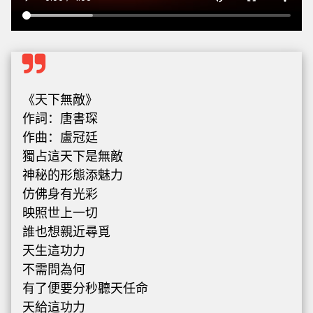
《天下無敵》
作詞：唐書琛
作曲：盧冠廷
獨占這天下是無敵
神秘的形態添魅力
仿佛身有光彩
映照世上一切
誰也想親近尋覓
天生這功力
不需問為何
有了便要分秒聽天任命
天給這功力