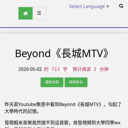
Select Language
▼
☰
Beyond《長城MTV》
2020-05-02
约 713 字
预计阅读 2 分钟
書影怡情
格物參玄
昨天逛Youtube無意中看到Beyond《長城MTV》，勾起了
大學時代的記憶。
發現蝦米音樂竟然搜不到這首歌，故發視頻到大學同學wx