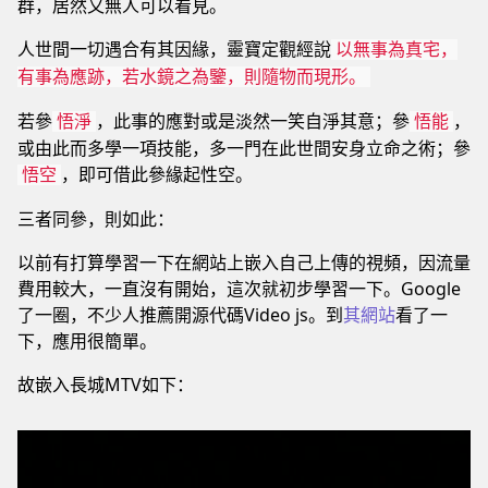
群，居然又無人可以看見。
人世間一切遇合有其因緣，靈寶定觀經說
以無事為真宅，
有事為應跡，若水鏡之為鑒，則隨物而現形。
若參
，此事的應對或是淡然一笑自淨其意；參
，
悟淨
悟能
或由此而多學一項技能，多一門在此世間安身立命之術；參
，即可借此參緣起性空。
悟空
三者同參，則如此：
以前有打算學習一下在網站上嵌入自己上傳的視頻，因流量
費用較大，一直沒有開始，這次就初步學習一下。Google
了一圈，不少人推薦開源代碼Video js。到
其網站
看了一
下，應用很簡單。
故嵌入長城MTV如下：