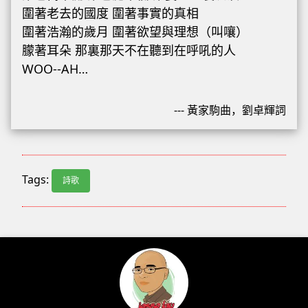
圍著老去的國度 圍著事實的真相
圍著浩瀚的歲月 圍著欲望與理想（叫嚷）
朦著耳朵 那裏那天不在聽到在呼吼的人
WOO--AH…
--- 黃家駒曲，劉卓輝詞
Tags:
詩歌