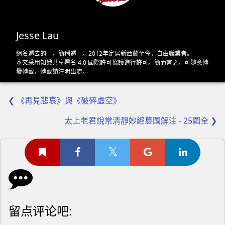
Jesse Lau
網名遁去的一，簡稱遁一。2012年定居新西蘭至今，自由職業者。
本文采用
知識共享署名 4.0 國際許可協議
進行許可。簡而言之，可隨意轉
發轉載，轉載請注明出處。
❮ 《再見悲哀》與《破碎虛空》
太上老君說常清靜妙經篡圖解注 - 25圖全 ❯
留点评论吧: