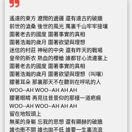
遙遠的東方 遼闊的邊疆 還有遠古的破牆
前世的滄桑 後世的風光 萬裏千山牢牢接壤
圍著老去的國度 圍著事實的真相
圍著浩瀚的歲月 圍著欲望與理想
迷信的村莊 神秘的中央 還有昨天的戰場
皇帝的新衣 熱血的櫻槍 誰都甘心流連塞上
圍著老去的國度 圍著事實的真相
圍著浩瀚的歲月 圍著欲望與理想（叫嚷）
朦著耳朵 那裏那天不在聽到在呼吼的人
WOO--AH WOO--AH AH AH
朦著眼睛 再見往昔景仰的那樣一道疤痕
WOO--AH WOO--AH AH AH
留在地殼頭上
無冕的身軀 忘我的思想 還有顯赫的破牆
誰也衝不開 誰也拋不低 誰要一生裏流浪