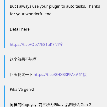
But I always use your plugin to auto tasks. Thanks
for your wonderful tool.
Detail here
https://t.co/Ob77E81uK7
链接
这个效果不错啊
回头我试一下
https://t.co/8HXBXPFAkV
链接
Pika VS gen-2
同样的Kaguya，前三秒为Pika，后四秒为Gen-2