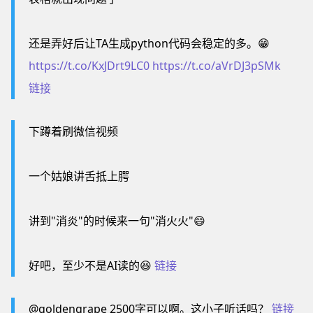
还是弄好后让TA生成python代码会稳定的多。😁
https://t.co/KxJDrt9LC0
https://t.co/aVrDJ3pSMk
链接
下蹲着刷微信视频
一个姑娘讲舌抵上腭
讲到"消炎"的时候来一句"消火火"😄
好吧，至少不是AI读的😆
链接
@goldengrape 2500字可以啊。这小子听话吗？
链接