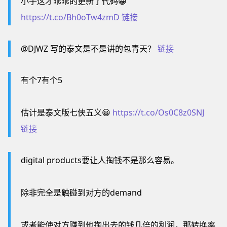
小子这才乖乖的更新了代码😀
https://t.co/Bh0oTw4zmD
链接
@DJWZ 写的泰文是不是讲的包青天？
链接
有个7有个5
估计是泰文版七侠五义😀
https://t.co/Os0C8z0SNJ
链接
digital products要让人掏钱不是那么容易。
除非完全是触碰到对方的demand
或者能使对方赚到他掏出去的钱几倍的利润，那转换率