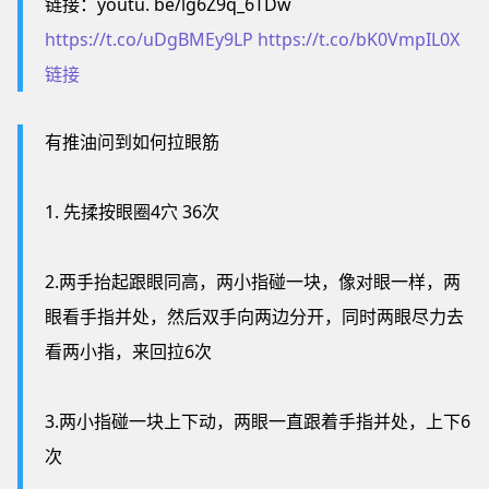
链接：youtu. be/lg6Z9q_6TDw
https://t.co/uDgBMEy9LP
https://t.co/bK0VmpIL0X
链接
有推油问到如何拉眼筋
1. 先揉按眼圈4穴 36次
2.两手抬起跟眼同高，两小指碰一块，像对眼一样，两
眼看手指并处，然后双手向两边分开，同时两眼尽力去
看两小指，来回拉6次
3.两小指碰一块上下动，两眼一直跟着手指并处，上下6
次