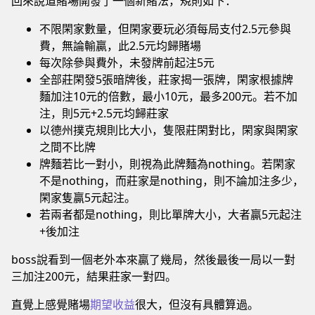
回來說道賭場開發了一個新賭法，規則如下：
不限閑家數量，但閑家要玩必須每局支付2.5元參與
費，無論輸贏，此2.5元均歸賭場
每次除參與費外，未發牌前起注5元
全部莊閑發5張暗牌後，莊家揭一張牌，閑家根據牌
麵加注10元的倍數，最小10元，最多200元。若不加
注，則5元+2.5元均歸莊家
以德州撲克規則比大小，隻限莊閑對比，閑家與閑家
之間不比牌
牌麵若比一對小，則視為此牌麵為nothing。若閑家
不是nothing，而莊家是nothing，則不論加注多少，
閑家隻贏5元起注。
若兩者都是nothing，則比單牌大小，大者贏5元起注
+後加注
boss說看到一個老外本來贏了幾局，然後最後一局以一對
三加注200元，結果莊家一對四。
直覺上感覺賭場
期望收益
很大，但沒有具體算過。