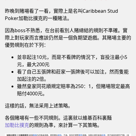
昨晚到賭場看了一看，實際上是名叫Caribbean Stud
Poker加勒比撲克的一種賭法。
因為boss不熟悉，在台前看別人賭總結的規則不準確。實
際上對玩家而言應該仍然是一個負期望遊戲。其賭場主要的
優勢規則在於下列：
並非起注10元，而是不看牌的情況下，盲投注最小5
元，最大200元
看了自己五張牌和莊家一張牌後可以加注，然而隻能
加起注的2倍。
雖然皇家同花順規定賠率為250：1，但賭場限定最高
賠付4000元。
這樣的話，無法采用上述策略。
各個賭場有一些不同規則。這裏就以維基百科裏麵
加勒比撲克
的規則為準，來計算一下其策略。