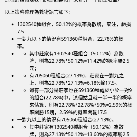
以上策略整理為數術語言如下:
1302540種組合，50.12%的概率為散牌，棄注，虧損
7.5
一對九以下的情況有591360種組合，22.78%的概
率。
其中莊家有1302540種組合（50.12%）為散
牌，則為22.78%*50.12%=11.42%的概率勝2.5
元；
有705060種組合(27.13%)，莊家在一對九之
上，則為22.78%*27.13%=6.18%輸17.5。
還有一部分是莊家也在591360種處於小於一對9
的組合(22.78%)中，這個姑且就一半一半的概率
來估算，則有22.78%*22.78%*50%=2.59%的概
率閑勝15塊，2.59%的概率閑輸17.5
一對九以上的情況有705060種組合(27.13%)。
其中莊家有1302540種組合（50.12%）為散
牌，則為27.13%*50.12%=13.60%的概率勝2.5