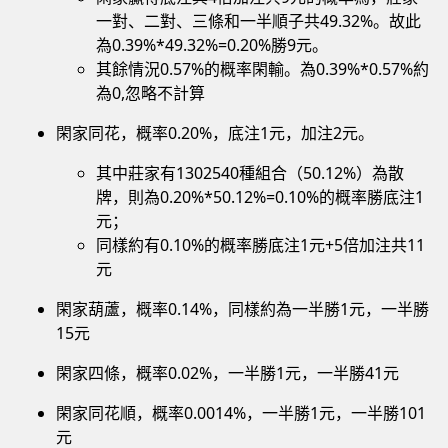
一對、二對、三條和一半順子共49.32%。故此
為0.39%*49.32%=0.20%勝9元。
其餘情況0.57%的概率閑輸。為0.39%*0.57%約
為0,忽略不計算
閑家同花，概率0.20%，底注1元，加注2元。
其中莊家有1302540種組合（50.12%）為散
牌，則為0.20%*50.12%=0.10%的概率勝底注1
元；
同樣約有0.10%的概率勝底注1元+5倍加注共11
元
閑家葫蘆，概率0.14%，同樣約為一半勝1元，一半勝
15元
閑家四條，概率0.02%，一半勝1元，一半勝41元
閑家同花順，概率0.0014%，一半勝1元，一半勝101
元