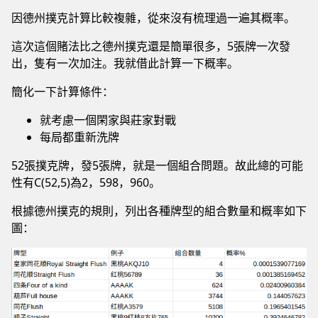
因德州撲克計算比較複雜，從來沒有梳理過一遍其概率。
這次這個賭法比之德州撲克還是簡單很多，5張牌一次發
出，隻有一次加注。我就借此計算一下概率。
簡化一下計算條件：
就考慮一個閑家與莊家對戰
每局都重新洗牌
52張撲克牌，發5張牌，就是一個組合問題。故此總的可能
性有C(52,5)為2，598，960。
根據德州撲克的規則，列出各種牌型的組合數量和概率如下
圖：