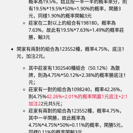
概率為19.5%，姑且按一半一半的概率來分，則
有19.5%*19.5%*50%=1.90%的概率，閑勝3
元，同樣1.90%的概率閑輸3元
莊家在二對以上的組合有198180，概率為
7.63%，故此有19.5%*7.63%=1.49%的概率莊
勝，輸3元
閑家有兩對的組合為123552種，概率4.75%，底注1
元，加注2元。
其中莊家有1302540種組合（50.12%）為散
牌，則為4.75%*50.12%=2.38%的概率勝底注1
元；
莊家有一對的組合為1098240，概率42.26%，
則4.75%
42.26%=2.01%的概率閑贏1元底注+2:1
加注2
2元共5元；
莊家有兩對的組合為123552種，概率4.75%，
其中一半閑勝，故此概率為
4.75%*4.75%*50%=0.11%的概率，閑勝5元，
同樣0.11%的概率閑輸3元