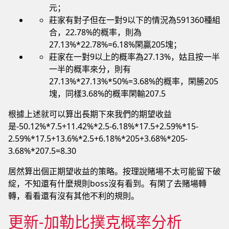
元；
莊家有對子但在一對9以下的情況為591360種組
合，22.78%的概率，則為
27.13%*22.78%=6.18%閑贏205塊；
莊家在一對9以上的概率為27.13%，姑且按一半
一半的概率來分，則有
27.13%*27.13%*50%=3.68%的概率，閑勝205
塊，同樣3.68%的概率閑輸207.5
根據上述就可以算出長期下來我們的期望收益
是-50.12%*7.5+11.42%*2.5-6.18%*17.5+2.59%*15-
2.59%*17.5+13.6%*2.5+6.18%*205+3.68%*205-
3.68%*207.5=8.30
居然算出個正期望收益的策略。按理說賭場不太可能留下破
綻，不知還有什麼規則boss沒有看到。有閑了去賭場轉
轉，看看還有沒有其他不利的規則。
更新-加勒比撲克概率分析