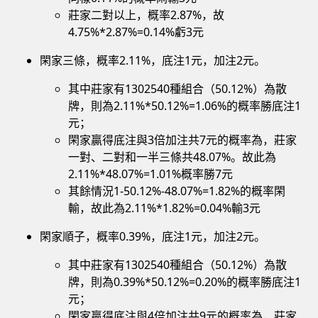
莊家二對以上，概率2.87%，故
4.75%*2.87%=0.14%虧3元
閑家三條，概率2.11%，底注1元，加注2元。
其中莊家有1302540種組合（50.12%）為散
牌，則為2.11%*50.12%=1.06%的概率勝底注1
元；
閑家贏得底注與3倍加注共7元的概率為，莊家
一對、二對和一半三條共48.07%。故此為
2.11%*48.07%=1.01%概率勝7元
其餘情況1-50.12%-48.07%=1.82%的概率閑
輸，故此為2.11%*1.82%=0.04%輸3元
閑家順子，概率0.39%，底注1元，加注2元。
其中莊家有1302540種組合（50.12%）為散
牌，則為0.39%*50.12%=0.20%的概率勝底注1
元；
閑家贏得底注與4倍加注共9元的概率為，莊家