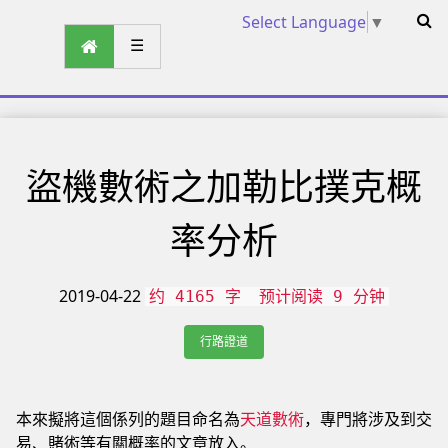
Select Language
▼
☰
盜機數術之加勒比撲克概
率分析
2019-04-22
约 4165 字
预计阅读 9 分钟
行路證道
本來擬將這個係列的題目命名為
天道數術
，專門將涉及到交
易、賭術等有關概率的文章放入。