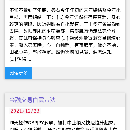
不知不覺到了年底，參看今年年初的去年總結及今年小
目標，再度總結一下： […] 今年仍然在宿疾普銷，身心
輕爽的階段，因近視眼為自小就有，三十多年舊患頗難
去除，故眼部肌肉附帶頸部、肩部肌肉仍無法完全放
鬆，其餘可保持身心輕爽 […] 通過外彙實盤交易鍛煉心
靈，漸入第五時，心一向純靜，有事無事，觸亦不動，
田攝心熟，堅散準定。然仍需增加見識，遍曆遍知。
[…] 悟得 …
阅读更多
金融交易白雲八法
2021/12/23
昨天操作GBPJPY多單，被打中止損又快速拉升起來，
觀照下心無所動。 通過金融交易來鍛煉孫思邈真人存