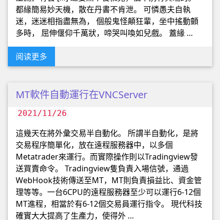
都緣簡易妙天機，散在丹書不肯泄。 可憐愚夫自執
迷，迷迷相指盡無為， 個般鬼怪顛狂輩，坐中搖動顫
多時， 屈伸偃仰千萬狀，啼哭叫喚如兒戲。 蓋緣 …
阅读更多
MT軟件自動運行在VNCServer
2021/11/26
這幾天在將外彙交易半自動化。 所謂半自動化，是將
交易程序簡單化，放在遠程服務器中，以多個
Metatrader來運行。而實際操作則以Tradingview發
送買賣命令。 Tradingview隻負責入場信號，通過
WebHook技術傳送至MT，MT則負責損益比、資金管
理等等。一台6CPU的遠程服務器至少可以運行6-12個
MT進程，相當於有6-12個交易員運行指令。 現代科技
確實大大提高了生產力，使得外 …