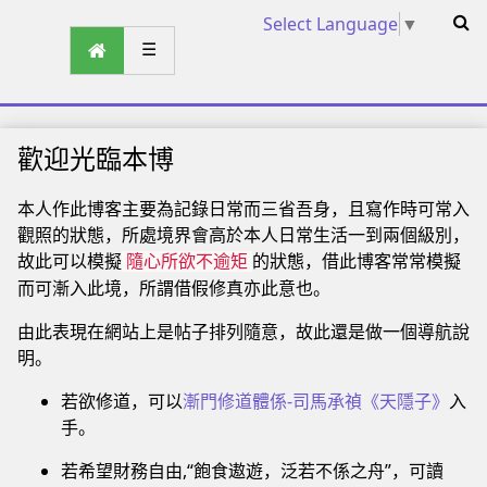
Select Language
▼
☰
歡迎光臨本博
本人作此博客主要為記錄日常而三省吾身，且寫作時可常入
觀照的狀態，所處境界會高於本人日常生活一到兩個級別，
故此可以模擬
的狀態，借此博客常常模擬
隨心所欲不逾矩
而可漸入此境，所謂借假修真亦此意也。
由此表現在網站上是帖子排列隨意，故此還是做一個導航說
明。
若欲修道，可以
漸門修道體係-司馬承禎《天隱子》
入
手。
若希望財務自由,“飽食遨遊，泛若不係之舟”，可讀