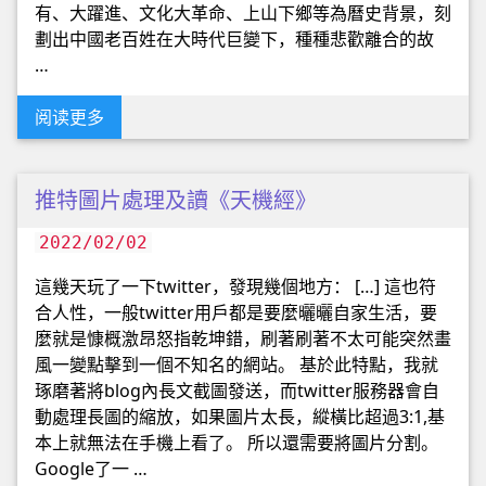
有、大躍進、文化大革命、上山下鄉等為曆史背景，刻
劃出中國老百姓在大時代巨變下，種種悲歡離合的故
…
阅读更多
推特圖片處理及讀《天機經》
2022/02/02
這幾天玩了一下twitter，發現幾個地方： […] 這也符
合人性，一般twitter用戶都是要麼曬曬自家生活，要
麼就是慷概激昂怒指乾坤錯，刷著刷著不太可能突然畫
風一變點擊到一個不知名的網站。 基於此特點，我就
琢磨著將blog內長文截圖發送，而twitter服務器會自
動處理長圖的縮放，如果圖片太長，縱橫比超過3:1,基
本上就無法在手機上看了。 所以還需要將圖片分割。
Google了一 …