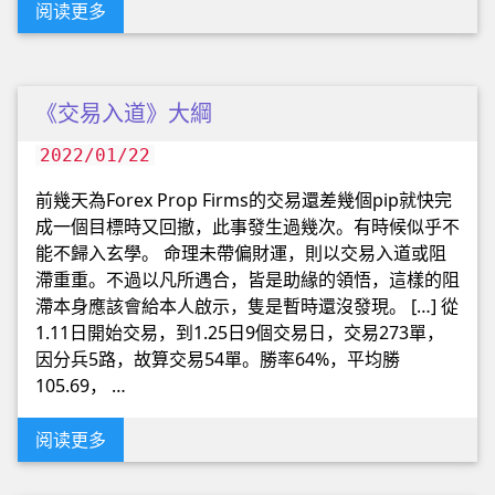
阅读更多
《交易入道》大綱
2022/01/22
前幾天為Forex Prop Firms的交易還差幾個pip就快完
成一個目標時又回撤，此事發生過幾次。有時候似乎不
能不歸入玄學。 命理未帶偏財運，則以交易入道或阻
滯重重。不過以凡所遇合，皆是助緣的領悟，這樣的阻
滯本身應該會給本人啟示，隻是暫時還沒發現。 […] 從
1.11日開始交易，到1.25日9個交易日，交易273單，
因分兵5路，故算交易54單。勝率64%，平均勝
105.69， …
阅读更多