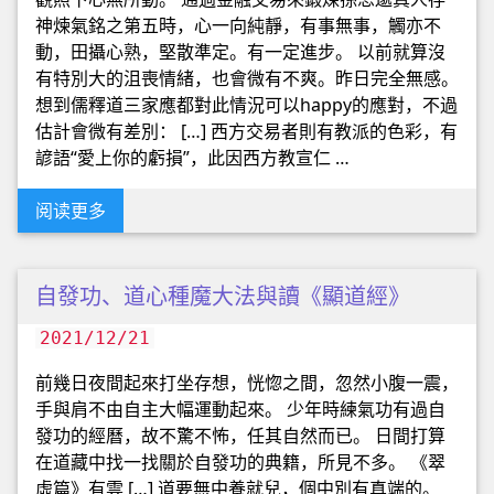
神煉氣銘之第五時，心一向純靜，有事無事，觸亦不
動，田攝心熟，堅散準定。有一定進步。 以前就算沒
有特別大的沮喪情緒，也會微有不爽。昨日完全無感。
想到儒釋道三家應都對此情況可以happy的應對，不過
估計會微有差別： […] 西方交易者則有教派的色彩，有
諺語“愛上你的虧損”，此因西方教宣仁 …
阅读更多
自發功、道心種魔大法與讀《顯道經》
2021/12/21
前幾日夜間起來打坐存想，恍惚之間，忽然小腹一震，
手與肩不由自主大幅運動起來。 少年時練氣功有過自
發功的經曆，故不驚不怖，任其自然而已。 日間打算
在道藏中找一找關於自發功的典籍，所見不多。 《翠
虛篇》有雲 […] 道要無中養就兒，個中別有真端的。