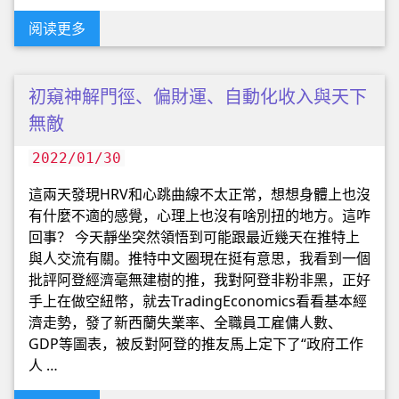
阅读更多
初窺神解門徑、偏財運、自動化收入與天下
無敵
2022/01/30
這兩天發現HRV和心跳曲線不太正常，想想身體上也沒
有什麼不適的感覺，心理上也沒有啥別扭的地方。這咋
回事？ 今天靜坐突然領悟到可能跟最近幾天在推特上
與人交流有關。推特中文圈現在挺有意思，我看到一個
批評阿登經濟毫無建樹的推，我對阿登非粉非黑，正好
手上在做空紐幣，就去TradingEconomics看看基本經
濟走勢，發了新西蘭失業率、全職員工雇傭人數、
GDP等圖表，被反對阿登的推友馬上定下了“政府工作
人 …