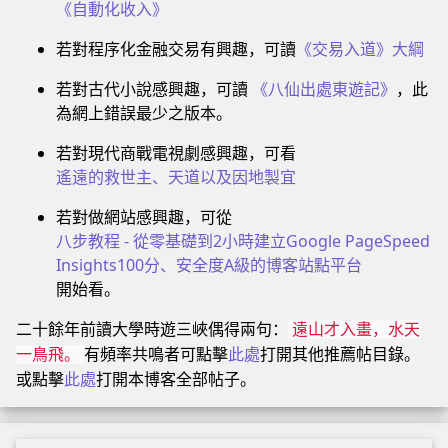
《自動化收入》
若對程序化金融交易有興趣，可讀
《交易入道》大綱
若對古代小說感興趣，可讀
《八仙出處東遊記》
，此
為網上錯誤最少之版本。
若對現代商戰電視劇感興趣，可看
遙遠的救世主、天道以及因地製宜
若對做網站感興趣，可從
八步教程 - 從零基礎到2小時建立Google PageSpeed
Insights100分、安全度A級的博客站點平台
開始看。
二十餘年前讀大學時遊三峽偶得兩句：
遠山才入畫，水天
有頻率共鳴者可點擊
此處
打開其他推薦帖目錄。
一鳥飛。
或點擊
此處
打開本博客全部帖子。