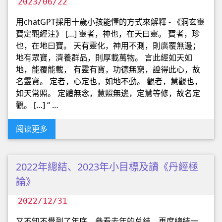
2023/06/22
用chatGPT採用十歲小孩能懂的方式來解釋 - 《洞玄靈
寶定觀經注》 […] 靈者，神也，在天曰靈。 寶者，珍
也，在地曰寶。 天有靈化，神用不測，則廣覆無邊；
地有眾寶，濟養群品，則厚載萬物。 言此經如天如
地，能覆能載， 有靈有寶，功德無窮，證得此心，故
名靈寶。 定者，心定也，如地不動。 觀者，慧觀也，
如天常照。 定體無念，慧照無邊，定慧等修，故名定
觀。 […] “ …
阅读更多
2022年總結、2023年小目標及讀《丹經極
論》
2022/12/31
又不知不覺到了年底，參看去年的总结，再度總結一