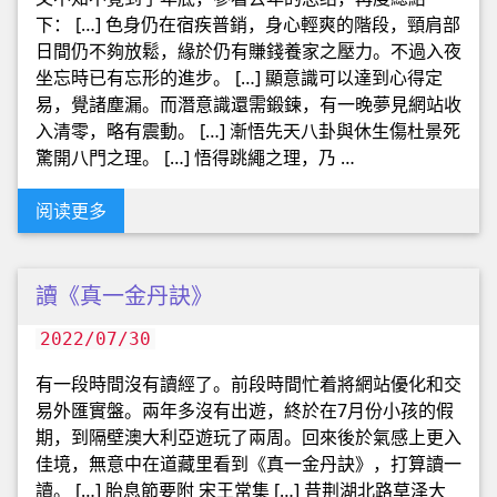
下： […] 色身仍在宿疾普銷，身心輕爽的階段，頸肩部
日間仍不夠放鬆，緣於仍有賺錢養家之壓力。不過入夜
坐忘時已有忘形的進步。 […] 顯意識可以達到心得定
易，覺諸塵漏。而潛意識還需鍛鍊，有一晚夢見網站收
入清零，略有震動。 […] 漸悟先天八卦與休生傷杜景死
驚開八門之理。 […] 悟得跳繩之理，乃 …
阅读更多
讀《真一金丹訣》
2022/07/30
有一段時間沒有讀經了。前段時間忙着將網站優化和交
易外匯實盤。兩年多沒有出遊，終於在7月份小孩的假
期，到隔壁澳大利亞遊玩了兩周。回來後於氣感上更入
佳境，無意中在道藏里看到《真一金丹訣》，打算讀一
讀。 […] 胎息節要附 宋王常集 […] 昔荆湖北路草泽大