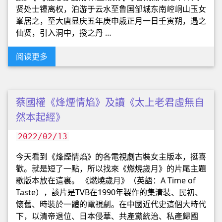
贤处士锺离权，泊游于云水至鲁国邹城东南崆峒山玉女
峯居之，至大唐显庆五年庚申歳正月一日壬寅朔，遇之
仙贤，引入洞中，授之丹 …
阅读更多
蔡國權《烽煙情焰》及讀《太上老君虛無自
然本起經》
2022/02/13
今天看到《烽煙情焰》的各電視劇古裝女主版本，挺喜
歡。就是短了一點，所以找來《燃燒歲月》的片尾主題
歌版本放在這裏。 《燃燒歲月》（英語：A Time of
Taste），該片是TVB在1990年製作的集清裝、民初、
懷舊、時裝於一體的電視劇。在中國近代史這個大時代
下，以清帝退位、日本侵華、共產黨統治、私產歸國