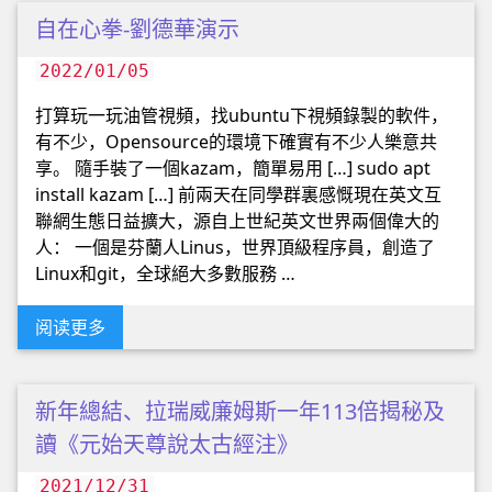
自在心拳-劉德華演示
2022/01/05
打算玩一玩油管視頻，找ubuntu下視頻錄製的軟件，
有不少，Opensource的環境下確實有不少人樂意共
享。 隨手裝了一個kazam，簡單易用 […] sudo apt
install kazam […] 前兩天在同學群裏感慨現在英文互
聯網生態日益擴大，源自上世紀英文世界兩個偉大的
人： 一個是芬蘭人Linus，世界頂級程序員，創造了
Linux和git，全球絕大多數服務 …
阅读更多
新年總結、拉瑞威廉姆斯一年113倍揭秘及
讀《元始天尊說太古經注》
2021/12/31