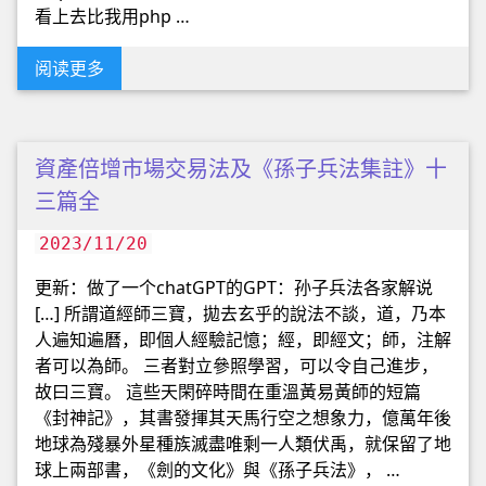
看上去比我用php …
阅读更多
資產倍增市場交易法及《孫子兵法集註》十
三篇全
2023/11/20
更新：做了一个chatGPT的GPT：孙子兵法各家解说
[…] 所謂道經師三寶，拋去玄乎的說法不談，道，乃本
人遍知遍曆，即個人經驗記憶；經，即經文；師，注解
者可以為師。 三者對立參照學習，可以令自己進步，
故曰三寶。 這些天閑碎時間在重溫黃易黃師的短篇
《封神記》，其書發揮其天馬行空之想象力，億萬年後
地球為殘暴外星種族滅盡唯剩一人類伏禹，就保留了地
球上兩部書，《劍的文化》與《孫子兵法》， …