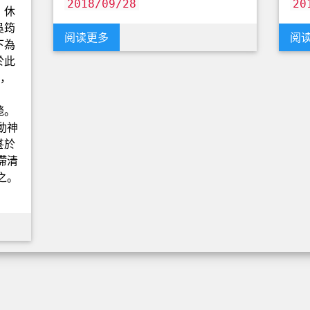
2018/09/28
20
。休
吳筠
阅读更多
阅
下為
於此
神，
。
斃。
動神
甚於
滯清
之。