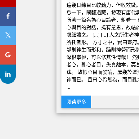
這幾日練目比較勤力，但收效微
息一下，閑翻道藏，發現有唐代
所著一篇名為心目論者，粗看一
心與目的對話，挺有意思，故帖
處細讀之。 […] […] 人之所生者
所托者形。 方寸之中，實曰靈府
靜則神生而形和，躁則神勞而形
深根寧極，可以修其性情哉！ 然
者心，亂心者目，失真離本，莫
茲。 故假心目而發論，庶幾於遣
神而已。 且曰心希無為，而目亂
…
阅读更多