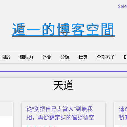
Sel
遁一的博客空間
關於
練眼力
外彙
分類
標簽
全部帖子
E
天道
從“別把自己太當人”到無我
遙
相，再從薛定諤的貓談悟空
製